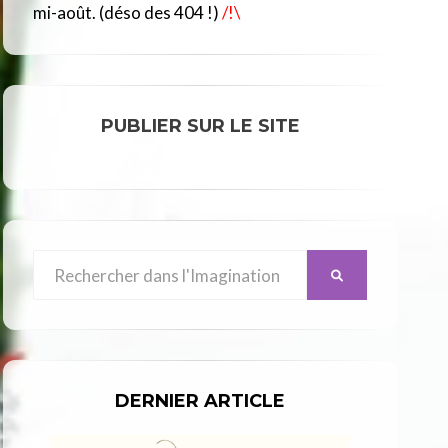
R
mi-août. (déso des 404 !)
/!\
C
L
E
PUBLIER SUR LE SITE
Search
SEARCH
for:
DERNIER ARTICLE