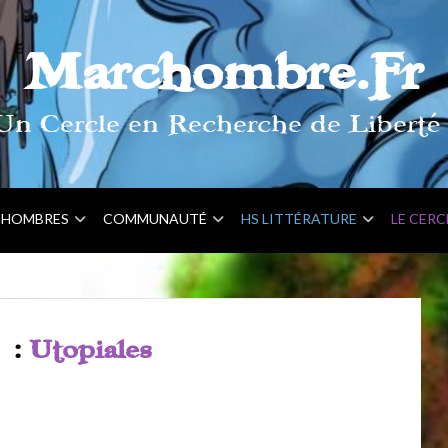
Marchombre.Fr
Un Cercle en Recherche de Liberté 
HOMBRES
COMMUNAUTÉ
HS LITTÉRATURE
LE CERC
e :
Utopiales