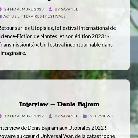
POSTED
24 NOVEMBRE 2023
BY
SAYANEL
ON
ACTUS LITTÉRAIRES | FESTIVALS
Retour sur les Utopiales, le Festival International de
Science-Fiction de Nantes, et son édition 2023 : «
Transmission(s) ». Un festival incontournable dans
l’Imaginaire.
Interview – Denis Bajram
POSTED
18 NOVEMBRE 2022
BY
SAYANEL
INTERVIEWS
ON
Interview de Denis Bajram aux Utopiales 2022 !
Voyage au cœur d’Universal War, de la catastrophe