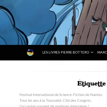
–
LES LIVRES PIERRE BOTTERO
MARC
A
C
C
U
E
I
Étiquett
L
–
Festival International de Science-Fiction de Nantes.
Tous les ans à la Toussaint. Cité des Congrès.
L’occasion souvent de quelques interviews !