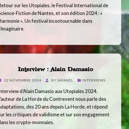
Retour sur les Utopiales, le Festival International de
Science-Fiction de Nantes, et son édition 2024 : «
Harmonie ». Un festival incontournable dans
l’Imaginaire.
Interview : Alain Damasio
POSTED
22 NOVEMBRE 2024
BY
SAYANEL
INTERVIEWS
ON
Interview d’Alain Damasio aux Utopiales 2024.
L’auteur de La Horde du Contrevent nous parle des
adaptations, des 20 ans depuis La Horde, et répond
sur les critiques de validisme et sur son engagement
dans les crypto-monnaies.