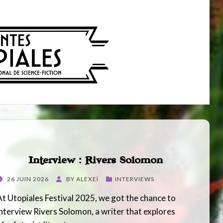
Interview : Rivers Solomon
POSTED
26 JUIN 2026
BY
ALEXEÏ
INTERVIEWS
ON
At Utopiales Festival 2025, we got the chance to
interview Rivers Solomon, a writer that explores