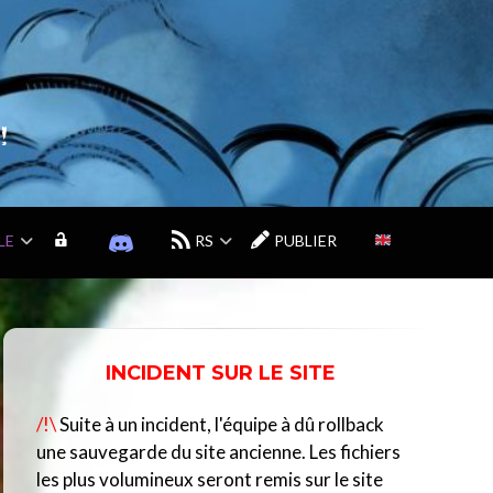
!
LE
M
D
RS
PUBLIER
O
I
N
S
C
C
O
O
M
R
INCIDENT SUR LE SITE
P
D
T
D
/!\
Suite à un incident, l'équipe à dû rollback
E
U
C
une sauvegarde du site ancienne. Les fichiers
E
les plus volumineux seront remis sur le site