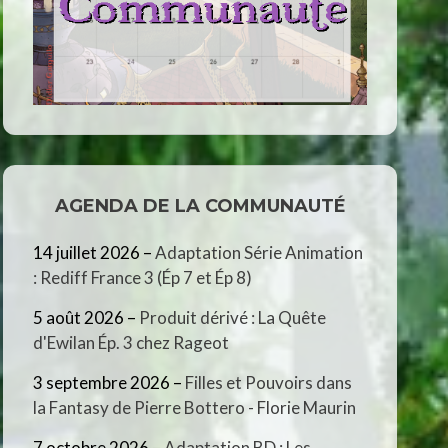
AGENDA DE LA COMMUNAUTÉ
14 juillet 2026
–
Adaptation Série Animation
: Rediff France 3 (Ép 7 et Ép 8)
5 août 2026
–
Produit dérivé : La Quête
d'Ewilan Ép. 3 chez Rageot
3 septembre 2026
–
Filles et Pouvoirs dans
la Fantasy de Pierre Bottero - Florie Maurin
7 octobre 2026
–
Adaptation BD : Les