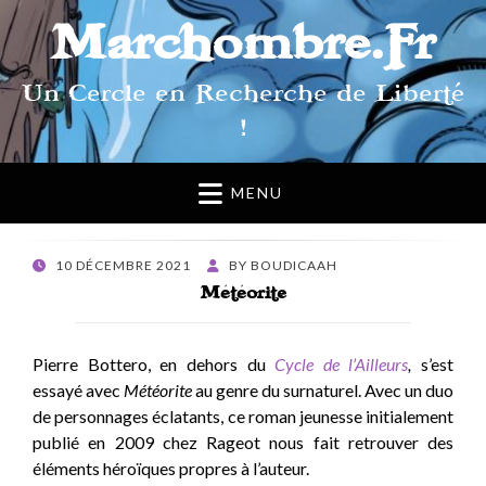
Marchombre.Fr
Un Cercle en Recherche de Liberté
!
MENU
POSTED
10 DÉCEMBRE 2021
BY
BOUDICAAH
ON
Météorite
Pierre Bottero, en dehors du
Cycle de l’Ailleurs
,
s’est
essayé avec
Météorite
au genre du surnaturel. Avec un duo
de personnages éclatants, ce roman jeunesse initialement
publié en 2009 chez Rageot nous fait retrouver des
éléments héroïques propres à l’auteur.