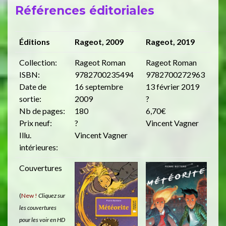
Références éditoriales
Éditions
Rageot, 2009
Rageot, 2019
Collection:
Rageot Roman
Rageot Roman
ISBN:
9782700235494
9782700272963
Date de
16 septembre
13 février 2019
sortie:
2009
?
Nb de pages:
180
6,70€
Prix neuf:
?
Vincent Vagner
Illu.
Vincent Vagner
intérieures:
Couvertures
(
New !
Cliquez sur
les couvertures
pour les voir en HD