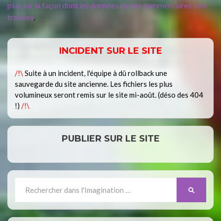
plus sur la façon dont les données de vos commentaires sont
traitées
.
INCIDENT SUR LE SITE
/!\
Suite à un incident, l'équipe à dû rollback une
sauvegarde du site ancienne. Les fichiers les plus
volumineux seront remis sur le site mi-août. (déso des 404
!)
/!\
PUBLIER SUR LE SITE
Search
SEARCH
for: