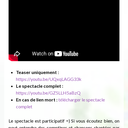
Teaser uniquement :
https://youtu.be/UQxqLAGG33k
Le spectacle complet :
https://youtu.be/GZ5LLH5aBzQ
En cas de lien mort :
télécharger le spectacle
complet
Le spectacle est participatif =) Si vous écoutez bien, on
peut entendre des comptines et chansons chantées par