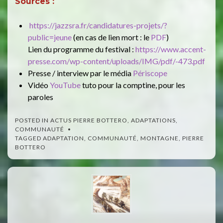
Sources :
https://jazzsra.fr/candidatures-projets/?
public=jeune
(en cas de lien mort : le
PDF
)
Lien du programme du festival :
https://www.accent-
presse.com/wp-content/uploads/IMG/pdf/-473.pdf
Presse / interview par le média
Périscope
Vidéo
YouTube
tuto pour la comptine, pour les
paroles
POSTED IN
ACTUS PIERRE BOTTERO
,
ADAPTATIONS
,
COMMUNAUTÉ
TAGGED
ADAPTATION
,
COMMUNAUTÉ
,
MONTAGNE
,
PIERRE
BOTTERO