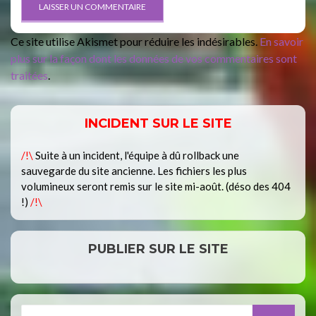
Ce site utilise Akismet pour réduire les indésirables.
En savoir
plus sur la façon dont les données de vos commentaires sont
traitées
.
INCIDENT SUR LE SITE
/!\
Suite à un incident, l'équipe à dû rollback une
sauvegarde du site ancienne. Les fichiers les plus
volumineux seront remis sur le site mi-août. (déso des 404
!)
/!\
PUBLIER SUR LE SITE
Search