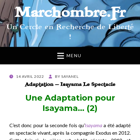
Marchombre.Fr
Un Cercle en Recherche de Liberté
!
MENU
POSTED
14 AVRIL 2022
BY
SAYANEL
ON
Adaptation – Isayama Le Spectacle
Une Adaptation pour
Isayama… (2)
C’est donc pour la seconde fois qu’
Isayama
a été adapté
en spectacle vivant, après la compagnie Exodus en 2012.