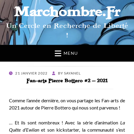
Marchombre.Fr
Un Cercle en Recherche de Liberté
!
MENU
POSTED
21 JANVIER 2022
BY
SAYANEL
ON
Fan-arts Pierre Bottero #2 – 2021
Comme l’année dernière, on vous partage les Fan-arts de
2021 autour de Pierre Bottero qui nous sont parvenus !
… Et ils sont nombreux ! Avec la série d’animation
La
Quête d’Ewilan
et son kickstarter, la communauté s’est