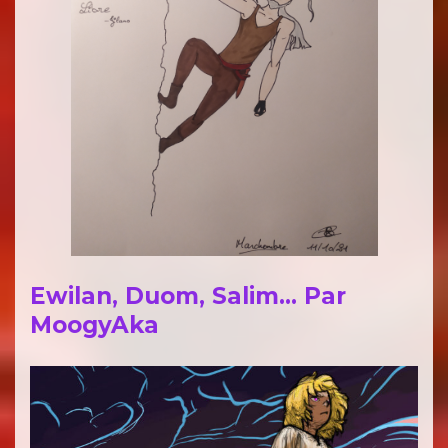
Ewilan, Duom, Salim… Par
MoogyAka