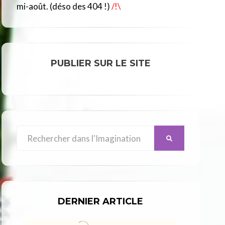
R
mi-août. (déso des 404 !)
/!\
C
L
E
PUBLIER SUR LE SITE
Search
SEARCH
for:
DERNIER ARTICLE