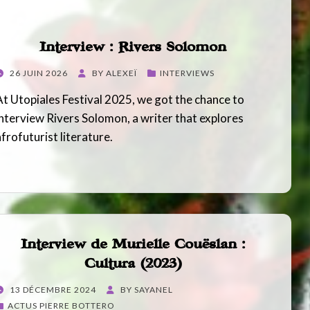
Interview : Rivers Solomon
POSTED
26 JUIN 2026
BY
ALEXEÏ
INTERVIEWS
ON
At Utopiales Festival 2025, we got the chance to
interview Rivers Solomon, a writer that explores
afrofuturist literature.
Interview de Murielle Couëslan :
Cultura (2023)
POSTED
13 DÉCEMBRE 2024
BY
SAYANEL
ON
ACTUS PIERRE BOTTERO