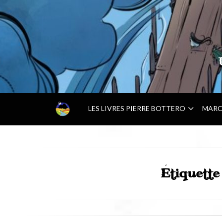
–
LES LIVRES PIERRE BOTTERO
MARC
A
C
C
U
E
I
Étiquett
L
–