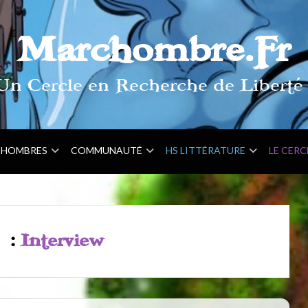
Marchombre.Fr
Un Cercle en Recherche de Liberté 
HOMBRES
COMMUNAUTÉ
HS LITTÉRATURE
LE CERC
e :
Interview