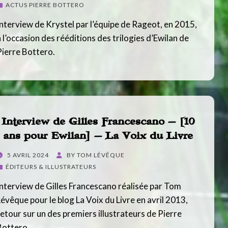
ON
ACTUS PIERRE BOTTERO
Interview de Krystel par l’équipe de Rageot, en 2015,
à l’occasion des rééditions des trilogies d’Ewilan de
Pierre Bottero.
Interview de Gilles Francescano – [10
ans pour Ewilan] – La Voix du Livre
POSTED
5 AVRIL 2024
BY
TOM LÉVÊQUE
ON
ÉDITEURS & ILLUSTRATEURS
Interview de Gilles Francescano réalisée par Tom
Lévêque pour le blog La Voix du Livre en avril 2013,
retour sur un des premiers illustrateurs de Pierre
Bottero.