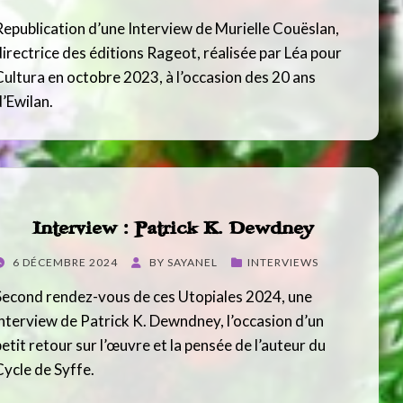
Republication d’une Interview de Murielle Couëslan,
directrice des éditions Rageot, réalisée par Léa pour
Cultura en octobre 2023, à l’occasion des 20 ans
d’Ewilan.
Interview : Patrick K. Dewdney
POSTED
6 DÉCEMBRE 2024
BY
SAYANEL
INTERVIEWS
ON
Second rendez-vous de ces Utopiales 2024, une
interview de Patrick K. Dewndney, l’occasion d’un
petit retour sur l’œuvre et la pensée de l’auteur du
Cycle de Syffe.