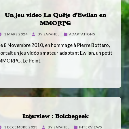
Un jeu vidéo La Quête d’Ewilan en
MMORPG
POSTED
1 MARS 2024
BY
SAYANEL
ADAPTATIONS
ON
Le 8 Novembre 2010, en hommage à Pierre Bottero,
sortait un jeu vidéo amateur adaptant Ewilan, un petit
MMORPG. Le Point.
Interview : Bolchegeek
POSTED
1 DÉCEMBRE 2023
BY
SAYANEL
INTERVIEWS