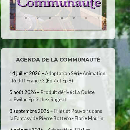
AGENDA DE LA COMMUNAUTÉ
14 juillet 2026
–
Adaptation Série Animation
: Rediff France 3 (Ép 7 et Ép 8)
5 août 2026
–
Produit dérivé : La Quête
d'Ewilan Ép. 3 chez Rageot
3 septembre 2026
–
Filles et Pouvoirs dans
la Fantasy de Pierre Bottero - Florie Maurin
7 octobre 2026
–
Adaptation BD : Les