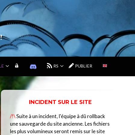
!
LE
M
D
RS
PUBLIER
O
I
N
S
C
C
O
O
M
R
INCIDENT SUR LE SITE
P
D
T
D
/!\
Suite à un incident, l'équipe à dû rollback
E
U
C
une sauvegarde du site ancienne. Les fichiers
E
les plus volumineux seront remis sur le site