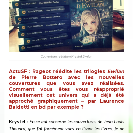
Couverture réédition Krystel Ewilan
ActuSF :
Rageot réédite les trilogies
Ewilan
de Pierre Bottero avec les nouvelles
couvertures que vous avez réalisées.
Comment vous êtes vous réapproprié
visuellement cet univers qui a déjà été
approché graphiquement – par Laurence
Baldetti en bd par exemple ?
Krystel :
En ce qui concerne les couvertures de Jean-Louis
Thouard, que j’ai forcément vues en lisant les livres, je ne