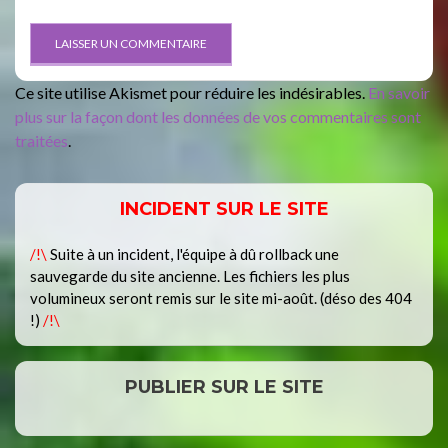
Ce site utilise Akismet pour réduire les indésirables.
En savoir
plus sur la façon dont les données de vos commentaires sont
traitées
.
INCIDENT SUR LE SITE
/!\
Suite à un incident, l'équipe à dû rollback une
sauvegarde du site ancienne. Les fichiers les plus
volumineux seront remis sur le site mi-août. (déso des 404
!)
/!\
PUBLIER SUR LE SITE