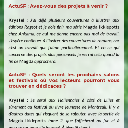
ActuSF : Avez-vous des projets à venir ?
Krystel :
J’ai déjà plusieurs couvertures à illustrer aux
éditions Rageot et je dois finir ma série
Magda Ikklepotts
chez Ankama, ce qui me donne encore pas mal de travail.
J’espère continuer à illustrer des couvertures de romans, car
c’est un travail que j’aime particulièrement. Et en ce qui
concerne des projets plus personnels je verrai cela quand la
fin de
Magda
approchera.
ActuSF : Quels seront les prochains salons
et festivals où vos lecteurs pourront vous
trouver en dédicaces ?
Krystel :
J
e serai aux Haliennales à côté de Lilles et
sûrement au festival du livre jeunesse de Montreuil. Il y a
d’autres dates qui risquent de se rajouter, avec la sortie de
Magda Ikklepotts
tome 2, que j’afficherai au fur et à
mesure sur mon site internet. À bientôt donc !