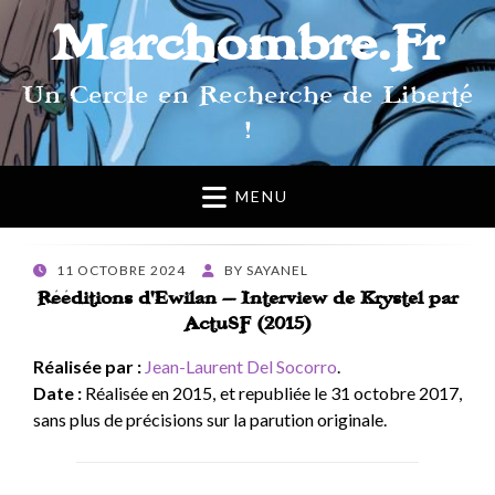
Marchombre.Fr
Un Cercle en Recherche de Liberté
!
MENU
POSTED
11 OCTOBRE 2024
BY
SAYANEL
ON
Rééditions d’Ewilan – Interview de Krystel par
ActuSF (2015)
Réalisée par :
Jean-Laurent Del Socorro
.
Date :
Réalisée en 2015, et republiée le 31 octobre 2017,
sans plus de précisions sur la parution originale.