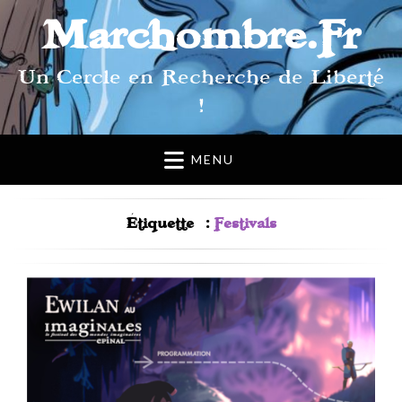
Marchombre.Fr
Un Cercle en Recherche de Liberté
!
MENU
Étiquette :
Festivals