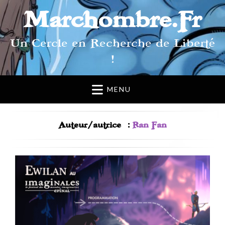
Marchombre.Fr
Un Cercle en Recherche de Liberté
!
MENU
Auteur/autrice :
Ran Fan