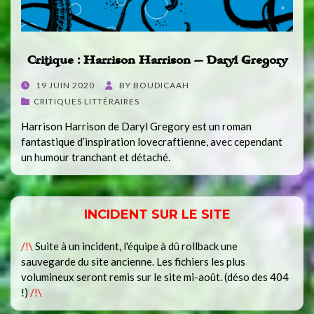
Critique : Harrison Harrison – Daryl Gregory
POSTED
19 JUIN 2020
BY
BOUDICAAH
ON
CRITIQUES LITTÉRAIRES
Harrison Harrison de Daryl Gregory est un roman
fantastique d’inspiration lovecraftienne, avec cependant
un humour tranchant et détaché.
INCIDENT SUR LE SITE
/!\
Suite à un incident, l'équipe à dû rollback une
sauvegarde du site ancienne. Les fichiers les plus
volumineux seront remis sur le site mi-août. (déso des 404
!)
/!\