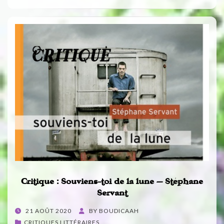
Critique : Souviens-toi de la lune – Stéphane
Servant
POSTED
21 AOÛT 2020
BY
BOUDICAAH
ON
CRITIQUES LITTÉRAIRES