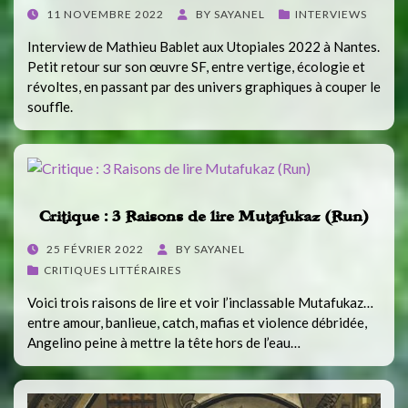
POSTED
11 NOVEMBRE 2022
BY
SAYANEL
INTERVIEWS
ON
Interview de Mathieu Bablet aux Utopiales 2022 à Nantes.
Petit retour sur son œuvre SF, entre vertige, écologie et
révoltes, en passant par des univers graphiques à couper le
souffle.
Critique : 3 Raisons de lire Mutafukaz (Run)
POSTED
25 FÉVRIER 2022
BY
SAYANEL
ON
CRITIQUES LITTÉRAIRES
Voici trois raisons de lire et voir l’inclassable Mutafukaz…
entre amour, banlieue, catch, mafias et violence débridée,
Angelino peine à mettre la tête hors de l’eau…