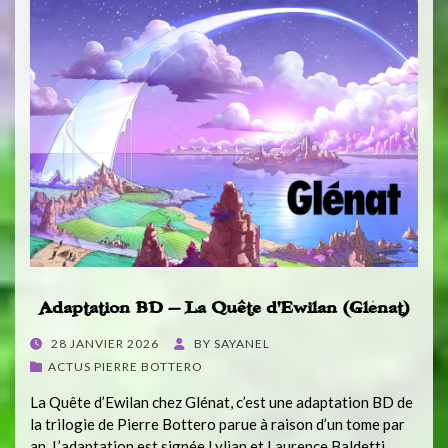
Adaptation BD – La Quête d’Ewilan (Glénat)
POSTED
28 JANVIER 2026
BY
SAYANEL
ON
ACTUS PIERRE BOTTERO
La Quête d’Ewilan chez Glénat, c’est une adaptation BD de
la trilogie de Pierre Bottero parue à raison d’un tome par
an. L’adaptation est signée Lylian et Laurence Baldetti.