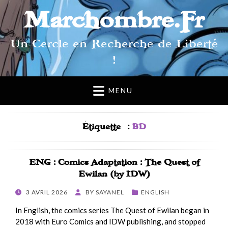
Marchombre.Fr
Un Cercle en Recherche de Liberté
!
MENU
Étiquette :
BD
ENG : Comics Adaptation : The Quest of
Ewilan (by IDW)
POSTED
3 AVRIL 2026
BY
SAYANEL
ENGLISH
ON
In English, the comics series The Quest of Ewilan began in
2018 with Euro Comics and IDW publishing, and stopped