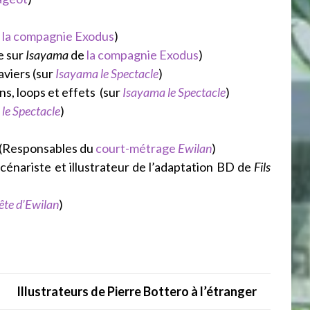
e
la compagnie Exodus
)
e sur
Isayama
de
la compagnie Exodus
)
aviers (sur
Isayama le Spectacle
)
s, loops et effets (sur
Isayama le Spectacle
)
le Spectacle
)
 (Responsables du
court-métrage
Ewilan
)
cénariste et illustrateur de l’adaptation BD de
Fils
ête d’Ewilan
)
Illustrateurs de Pierre Bottero à l’étranger