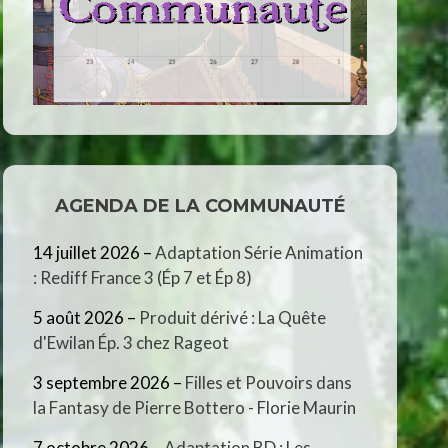
AGENDA DE LA COMMUNAUTÉ
14 juillet 2026
–
Adaptation Série Animation
: Rediff France 3 (Ép 7 et Ép 8)
5 août 2026
–
Produit dérivé : La Quête
d'Ewilan Ép. 3 chez Rageot
3 septembre 2026
–
Filles et Pouvoirs dans
la Fantasy de Pierre Bottero - Florie Maurin
7 octobre 2026
–
Adaptation BD : Les