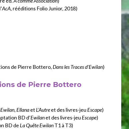
ère éd.
A comme Association
)
’
AcA
, rééditions Folio Junior, 2018)
ions de Pierre Bottero,
Dans les Traces d’Ewilan
)
ions de Pierre Bottero
’
Ewilan
,
Ellana
et
L’Autre
et des livres-jeu
Escape
)
daptation BD d’
Ewilan
et des livres-jeu
Escape
)
ion BD de
La Quête
Ewilan
T1 à T3)