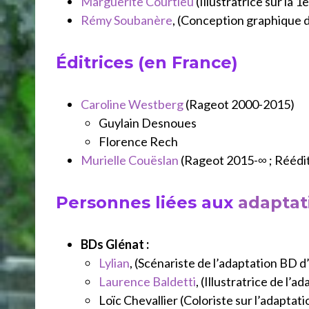
Marguerite Courtieu
(Illustratrice sur la 1
Rémy Soubanère
, (Conception graphique d
Éditrices (en France)
Caroline Westberg
(Rageot 2000-2015)
Guylain Desnoues
Florence Rech
Murielle Couëslan
(Rageot 2015-∞ ; Réédit
Personnes liées aux
adaptat
BDs Glénat :
Lylian
, (Scénariste de l’adaptation BD d
Laurence Baldetti
, (Illustratrice de l’a
Loïc Chevallier (Coloriste sur l’adaptat