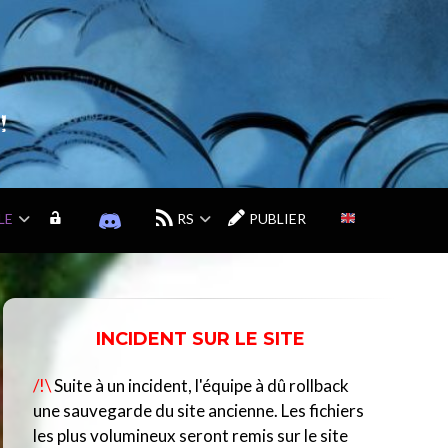
!
LE
M
D
RS
PUBLIER
O
I
N
S
C
C
O
O
M
R
INCIDENT SUR LE SITE
P
D
T
D
/!\
Suite à un incident, l'équipe à dû rollback
E
U
C
une sauvegarde du site ancienne. Les fichiers
E
les plus volumineux seront remis sur le site