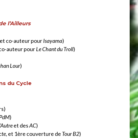
de l’Ailleurs
e et co-auteur pour
Isayama
)
co-auteur pour
Le Chant du Troll
)
ishan Lour
)
ons du Cycle
rs)
PdM
)
’Autre
et des
AC
)
cte
, et 1ère couverture de
Tour B2
)