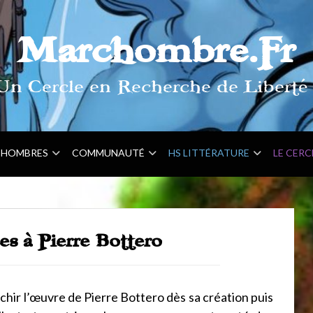
Marchombre.Fr
Un Cercle en Recherche de Liberté 
HOMBRES
COMMUNAUTÉ
HS LITTÉRATURE
LE CERC
es à Pierre Bottero
hir l’œuvre de Pierre Bottero dès sa création puis