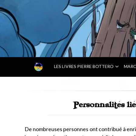
–
LES LIVRES PIERRE BOTTERO
MARC
A
C
C
U
E
Personnalités lié
I
L
–
De nombreuses personnes ont contribué à enric