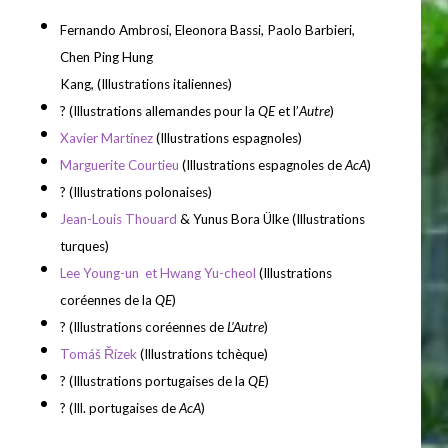
Fernando Ambrosi, Eleonora Bassi, Paolo Barbieri,
Chen Ping Hung
Kang, (Illustrations italiennes)
? (Illustrations allemandes pour la
QE
et l’
Autre
)
Xavier Martínez
(Illustrations espagnoles)
Marguerite Courtieu
(Illustrations espagnoles de
AcA
)
? (Illustrations polonaises)
Jean-Louis Thouard
& Yunus Bora Ülke (Illustrations
turques)
Lee Young-un et Hwang Yu-cheol
(Illustrations
coréennes de la
QE
)
? (Illustrations coréennes de
L’Autre
)
Tomáš Řízek
(Illustrations tchèque)
? (Illustrations portugaises de la
QE
)
? (Ill. portugaises de
AcA
)