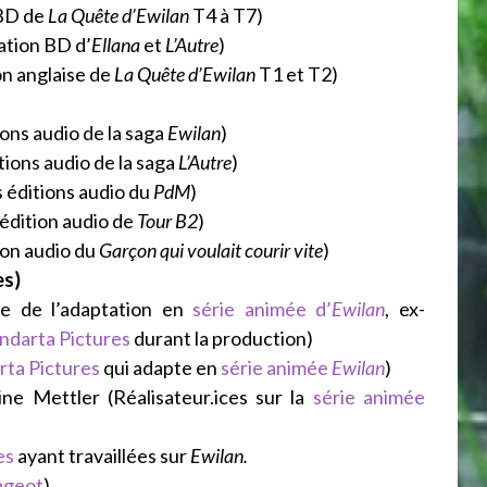
 BD de
La Quête d’Ewilan
T4 à T7)
tation BD d’
Ellana
et
L’Autre
)
on anglaise de
La Quête d’Ewilan
T1 et T2)
ions audio de la saga
Ewilan
)
itions audio de la saga
L’Autre
)
s éditions audio du
PdM
)
’édition audio de
Tour B2
)
tion audio du
Garçon qui voulait courir vite
)
es)
ive de l’adaptation en
série animée d’
Ewilan
, ex-
ndarta Pictures
durant la production)
rta Pictures
qui adapte en
série animée
Ewilan
)
ne Mettler (Réalisateur.ices sur la
série animée
es
ayant travaillées sur
Ewilan.
ageot
)