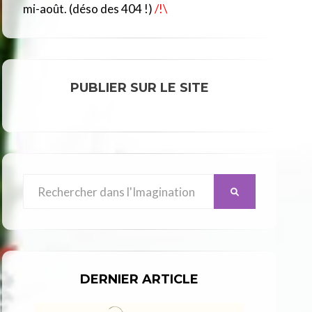
R
mi-août. (déso des 404 !)
/!\
C
L
E
PUBLIER SUR LE SITE
Search
SEARCH
for:
DERNIER ARTICLE