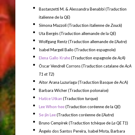
Bastanzetti M.
& Alessandra Benabbi (Traduction
italienne de la
QE
)
Simona Mazzoli (Traduction italienne de
Zouck
)
Uta Bergès
(Traduction allemande de la
QE
)
Wolfgang Rentz (Traduction allemande de
L’Autre
)
Isabel Margelí Bailo (Traduction espagnole)
Elena Gallo Krahe
(Traduction espagnole de
AcA
)
Òscar Vendrell Corrons (Traduction catalane de
AcA
T1 et T2
)
Aitor Arana Luzuriaga (Traduction Basque de AcA)
Barbara Wicher (Traduction polonaise)
Hatice Utkan
(Traduction turque)
Lee Whon-hee
(Traduction coréenne de la
QE
)
Se-jin Lee
(Traduction coréenne de
L’Autre
)
Bruno Cempírek (Traduction tchèque de
La QE T1
)
Ângelo dos Santos Pereira, Isabel Mota, Barbara