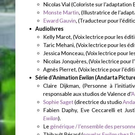
Nicolas Vial (Coloriste sur l’adaptation
Monste Martin
, (Illustratrice de l’adap
Eward Gauvin
, (Traducteur pour l’éditi
Audiolivres
Kelly Marot, (Voix lectrice pour les édit
Taric Mehani, (Voix lectrice pour les éd
Jessica Monceau, (Voix lectrice pour le
Nicolas Jonquères, (Voix lectrice pour l
Agnès Pierret, (Voix lectrice pour l’édi
Série d’Animation
Ewilan
(Andarta Pictur
Claire Dijkman, (Personne à l’initiat
responsable aux studios de Valence d’
A
Sophie Saget
(directrice du studio
Anda
Fabien Daphy, Eve Ceccarelli et Justi
Ewilan
).
Le
générique / l’ensemble des personn
Thibault Bérard (
novelas
Ewilan
chez R