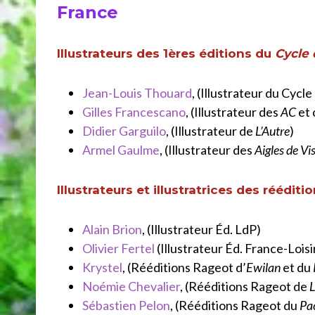
France
Illustrateurs des 1ères éditions du
Cycle 
Jean-Louis Thouard
, (Illustrateur du Cycl
Gilles Francescano
, (Illustrateur des
AC
et 
Didier Garguilo
, (Illustrateur de
L’Autre
)
Armel Gaulme
, (Illustrateur des
Aigles de V
Illustrateurs et illustratrices des rééditi
Alain Brion
, (Illustrateur Éd. LdP)
Olivier Fertel
(Illustrateur Éd. France-Loisi
Krystel
, (Rééditions Rageot d’
Ewilan
et du
Noémie Chevalier
, (Rééditions Rageot de
L
Sébastien Pelon
, (Rééditions Rageot du
Pa