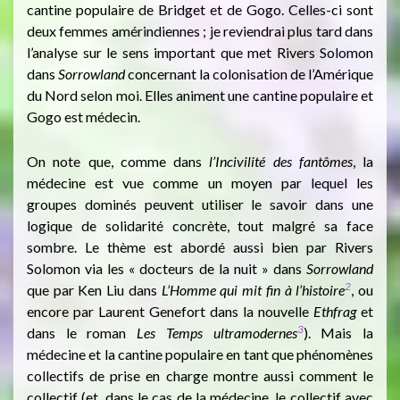
cantine populaire de Bridget et de Gogo. Celles-ci sont
deux femmes amérindiennes ; je reviendrai plus tard dans
l’analyse sur le sens important que met Rivers Solomon
dans
Sorrowland
concernant la colonisation de l’Amérique
du Nord selon moi. Elles animent une cantine populaire et
Gogo est médecin.
On note que, comme dans
l’Incivilité des fantômes
, la
médecine est vue comme un moyen par lequel les
groupes dominés peuvent utiliser le savoir dans une
logique de solidarité concrète, tout malgré sa face
sombre. Le thème est abordé aussi bien par Rivers
Solomon via les « docteurs de la nuit » dans
Sorrowland
2
que par Ken Liu dans
L’Homme qui mit fin à l’histoire
, ou
encore par Laurent Genefort dans la nouvelle
Ethfrag
et
3
dans le roman
Les Temps ultramodernes
). Mais la
médecine et la cantine populaire en tant que phénomènes
collectifs de prise en charge montre aussi comment le
collectif (et, dans le cas de la médecine, le collectif avec