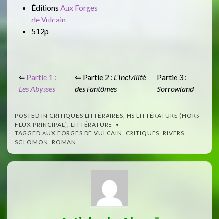
Éditions
Aux Forges
de Vulcain
512p
⇐
Partie 1 :
⇐ Partie 2 :
L’Incivilité
Partie 3 :
Les Abysses
des Fantômes
Sorrowland
POSTED IN
CRITIQUES LITTÉRAIRES
,
HS LITTÉRATURE (HORS
FLUX PRINCIPAL)
,
LITTÉRATURE
TAGGED
AUX FORGES DE VULCAIN
,
CRITIQUES
,
RIVERS
SOLOMON
,
ROMAN