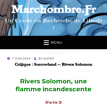
Marchombre.Fr
Un Cercle en Recherche de Liberté
!
MENU
POSTED
7 JUIN 2024
BY
ALEXEÏ
ON
Critique : Sorrowland – Rivers Solomon
Rivers Solomon, une
flamme incandescente
(Partie 3)