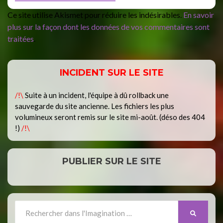
Ce site utilise Akismet pour réduire les indésirables.
En savoir
plus sur la façon dont les données de vos commentaires sont
traitées
.
INCIDENT SUR LE SITE
/!\
Suite à un incident, l'équipe à dû rollback une
sauvegarde du site ancienne. Les fichiers les plus
volumineux seront remis sur le site mi-août. (déso des 404
!)
/!\
PUBLIER SUR LE SITE
Search
SEARCH
for: