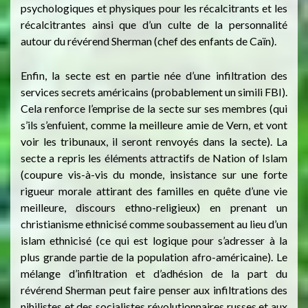
psychologiques et physiques pour les récalcitrants et les
récalcitrantes ainsi que d’un culte de la personnalité
autour du révérend Sherman (chef des enfants de Caïn).
Enfin, la secte est en partie née d’une infiltration des
services secrets américains (probablement un simili FBI).
Cela renforce l’emprise de la secte sur ses membres (qui
s’ils s’enfuient, comme la meilleure amie de Vern, et vont
voir les tribunaux, il seront renvoyés dans la secte). La
secte a repris les éléments attractifs de Nation of Islam
(coupure vis-à-vis du monde, insistance sur une forte
rigueur morale attirant des familles en quête d’une vie
meilleure, discours ethno-religieux) en prenant un
christianisme ethnicisé comme soubassement au lieu d’un
islam ethnicisé (ce qui est logique pour s’adresser à la
plus grande partie de la population afro-américaine). Le
mélange d’infiltration et d’adhésion de la part du
révérend Sherman peut faire penser aux infiltrations des
nihilistes et des socialistes révolutionnaires russes et aux