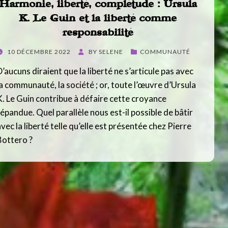
Harmonie, liberté, complétude : Ursula
K. Le Guin et la liberté comme
responsabilité
POSTED
10 DÉCEMBRE 2022
BY
SELENE
COMMUNAUTÉ
ON
D’aucuns diraient que la liberté ne s’articule pas avec
la communauté, la société ; or, toute l’œuvre d’Ursula
K. Le Guin contribue à défaire cette croyance
répandue. Quel parallèle nous est-il possible de bâtir
vec la liberté telle qu’elle est présentée chez Pierre
Bottero ?