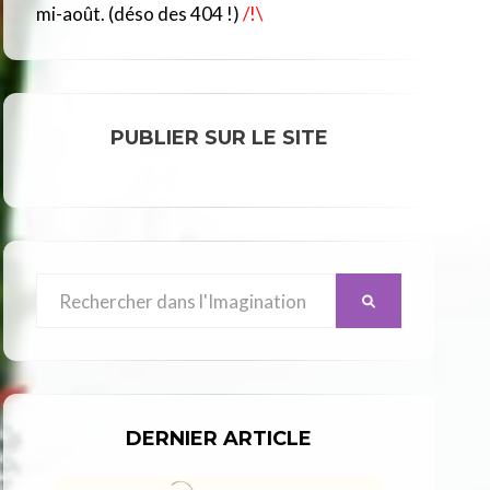
R
mi-août. (déso des 404 !)
/!\
C
L
E
PUBLIER SUR LE SITE
Search
SEARCH
for:
DERNIER ARTICLE