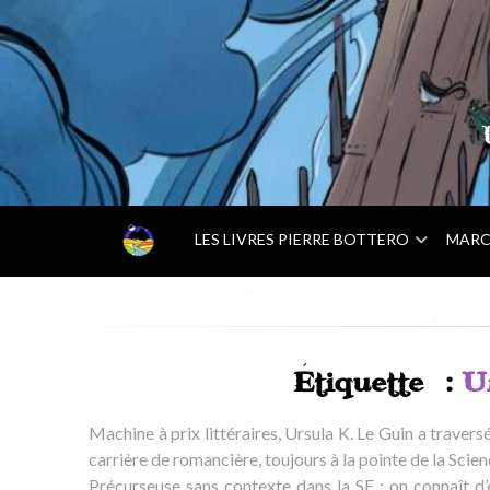
–
LES LIVRES PIERRE BOTTERO
MARC
A
C
C
U
E
I
Étiquette :
U
L
–
Machine à prix littéraires, Ursula K. Le Guin a traver
carrière de romancière, toujours à la pointe de la Scien
Précurseuse sans contexte dans la SF ; on connaît d