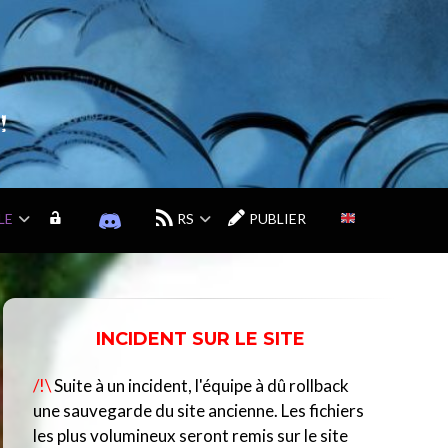
!
LE
M
D
RS
PUBLIER
O
I
N
S
C
C
O
O
M
R
INCIDENT SUR LE SITE
P
D
T
D
/!\
Suite à un incident, l'équipe à dû rollback
E
U
C
une sauvegarde du site ancienne. Les fichiers
E
les plus volumineux seront remis sur le site