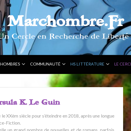
Marchombre.Fr
Un Cercle en Recherche de Liberté 
HOMBRES
COMMUNAUTÉ
HS LITTÉRATURE
LE CERC
rsula K. Le Guin
sé le XXèm siècle pour s’éteindre en 2018, après une longue
ce-Fiction.
’elle un grand nombre de nouvelles et de romans, parfois