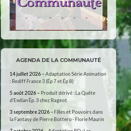
AGENDA DE LA COMMUNAUTÉ
14 juillet 2026
–
Adaptation Série Animation
: Rediff France 3 (Ép 7 et Ép 8)
5 août 2026
–
Produit dérivé : La Quête
d'Ewilan Ép. 3 chez Rageot
3 septembre 2026
–
Filles et Pouvoirs dans
la Fantasy de Pierre Bottero - Florie Maurin
7 octobre 2026
–
Adaptation BD : Les