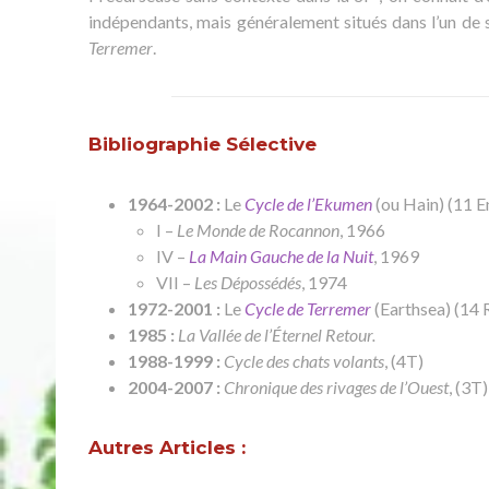
indépendants, mais généralement situés dans l’un de se
Terremer
.
Bibliographie Sélective
1964-2002 :
Le
Cycle de l’Ekumen
(ou Hain) (11 
I –
Le Monde de Rocannon
, 1966
IV –
La Main Gauche de la Nuit
, 1969
VII –
Les Dépossédés
, 1974
1972-2001 :
Le
Cycle de Terremer
(Earthsea) (14 
1985 :
La Vallée de l’Éternel Retour.
1988-1999 :
Cycle des chats volants
, (4T)
2004-2007 :
Chronique des rivages de l’Ouest
, (3T)
Autres Articles :