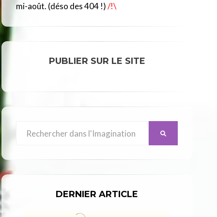
R
mi-août. (déso des 404 !)
/!\
C
L
E
PUBLIER SUR LE SITE
Search
SEARCH
for:
DERNIER ARTICLE