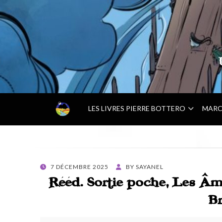
–
LES LIVRES PIERRE BOTTERO
MARC
A
C
C
U
E
POSTED
7 DÉCEMBRE 2025
BY
SAYANEL
I
ON
Rééd. Sortie poche, Les Âm
L
–
Br