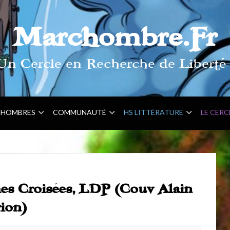
Marchombre.Fr
Un Cercle en Recherche de Liberté 
HOMBRES
COMMUNAUTÉ
HS LITTÉRATURE
LE CERC
es Croisées, LDP (Couv Alain
ion)