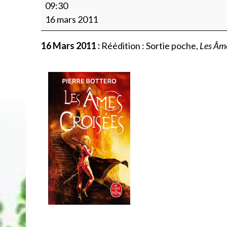
Rééd.
09:30
Sortie
16 mars 2011
poche,
Les
16 Mars 2011 :
Réédition : Sortie poche,
Les Âme
Âmes
Croisées,
LDP
(Couv
Alain
Brion)