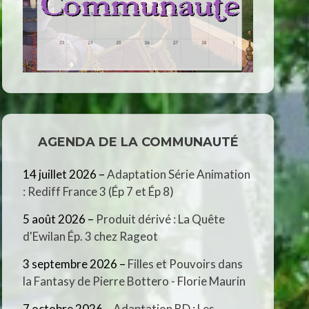
AGENDA DE LA COMMUNAUTÉ
14 juillet 2026
–
Adaptation Série Animation
: Rediff France 3 (Ép 7 et Ép 8)
5 août 2026
–
Produit dérivé : La Quête
d'Ewilan Ép. 3 chez Rageot
3 septembre 2026
–
Filles et Pouvoirs dans
la Fantasy de Pierre Bottero - Florie Maurin
7 octobre 2026
–
Adaptation BD : Les