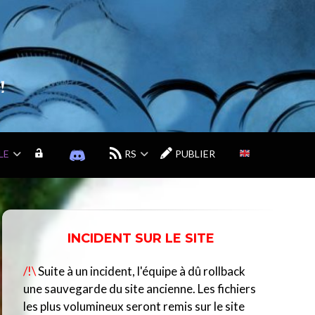
!
LE
M
D
RS
PUBLIER
O
I
N
S
C
C
O
O
M
R
INCIDENT SUR LE SITE
P
D
T
D
/!\
Suite à un incident, l'équipe à dû rollback
E
U
C
une sauvegarde du site ancienne. Les fichiers
E
les plus volumineux seront remis sur le site