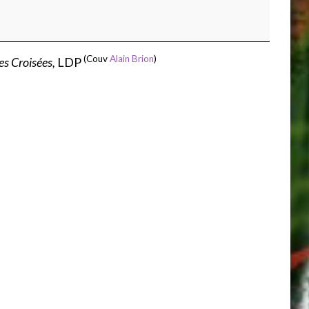
(Couv
Alain Brion
)
s Croisées,
LDP