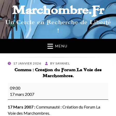
Marchombre.Fr
Un Cercle en Recherche de Liberté
!
MENU
POSTED
17 JANVIER 2026
BY
SAYANEL
ON
Commu : Création du Forum La Voie des
Marchombres.
Commu
09:00
:
17 mars 2007
Création
du
17 Mars 2007 :
Communauté : Création du Forum La
Forum
Voie des Marchombres.