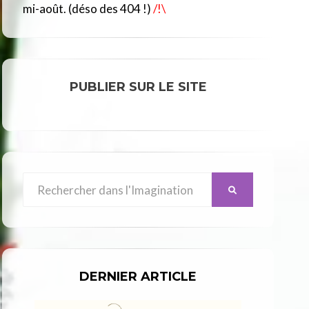
R
mi-août. (déso des 404 !)
/!\
C
L
E
PUBLIER SUR LE SITE
Search
SEARCH
for:
DERNIER ARTICLE