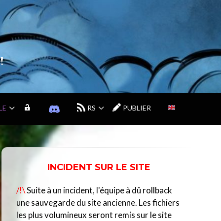
!
LE
M
D
RS
PUBLIER
O
I
N
S
C
C
O
O
M
R
INCIDENT SUR LE SITE
P
D
T
D
/!\
Suite à un incident, l'équipe à dû rollback
E
U
C
une sauvegarde du site ancienne. Les fichiers
E
les plus volumineux seront remis sur le site