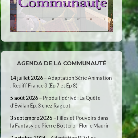
AGENDA DE LA COMMUNAUTÉ
14 juillet 2026
–
Adaptation Série Animation
: Rediff France 3 (Ép 7 et Ép 8)
5 août 2026
–
Produit dérivé : La Quête
d'Ewilan Ép. 3 chez Rageot
3 septembre 2026
–
Filles et Pouvoirs dans
la Fantasy de Pierre Bottero - Florie Maurin
7 octobre 2026
–
Adaptation BD : Les