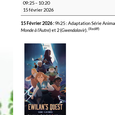
Adaptation
09:25
–
10:20
Série
15 février 2026
Animation
:
15 Février 2026 :
9h25 : Adaptation Série Anima
Diffusion
(Rediff)
Monde à l'Autre
) et 2 (
Gwendalavir
).
RTS
UNE
(Ép
1
et
Ép
2)