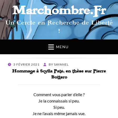
Marchombre.Fr
Un Cercle en Recherche de Liberté
!
MENU
POSTED
3 FÉVRIER 2021
BY
SAYANEL
ON
Hommage à Scylla Paté, en thèse sur Pierre
Bottero
Comment vous parler d’elle ?
Je la connaissais si peu.
Si peu.
Je ne l’avais même jamais vue.