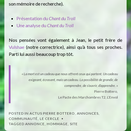
son mémoire de recherche).
Présentation du
Chant du Troll
Une analyse du
Chant du Troll
Nos pensées vont également à Jean, le petit frère de
Vulshae
(notre correctrice), ainsi qu’à tous ses proches.
Parti lui aussi beaucoup trop tôt.
« La mort est un cadeau que nous offrent ceux qui partent. Un cadeau
exigeant, écrasant, mais un cadeau. La possibilité de grandir, de
comprendre, de s’ouvrir, d’apprendre. »
Pierre Bottero,
Le Pacte des Marchombres T2, L’Envol
POSTED IN
ACTUS PIERRE BOTTERO
,
ANNONCES
,
COMMUNAUTÉ
,
LE CERCLE
TAGGED
ANNONCE
,
HOMMAGE
,
SITE