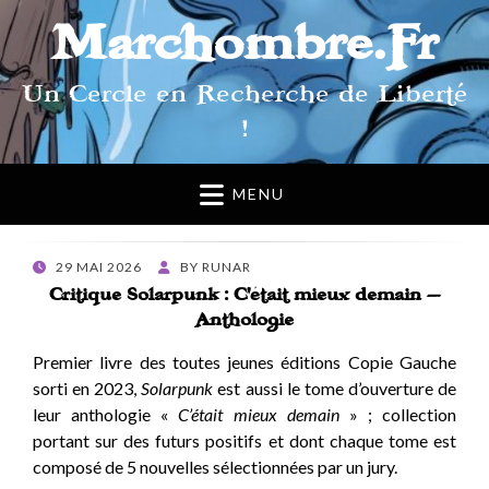
Marchombre.Fr
Un Cercle en Recherche de Liberté
!
MENU
POSTED
29 MAI 2026
BY
RUNAR
ON
Critique Solarpunk : C’était mieux demain –
Anthologie
Premier livre des toutes jeunes éditions Copie Gauche
sorti en 2023,
Solarpunk
est aussi le tome d’ouverture de
leur anthologie
«
C’était mieux demain
» ; collection
portant sur des futurs positifs et dont chaque tome est
composé de 5 nouvelles sélectionnées par un jury.