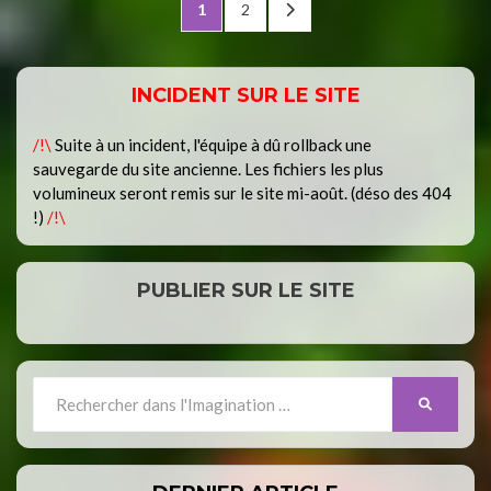
Pagination
PAGE
PAGE
NEXT
1
2
des
PAGE
publications
INCIDENT SUR LE SITE
/!\
Suite à un incident, l'équipe à dû rollback une
sauvegarde du site ancienne. Les fichiers les plus
volumineux seront remis sur le site mi-août. (déso des 404
!)
/!\
PUBLIER SUR LE SITE
Search
SEARCH
for: