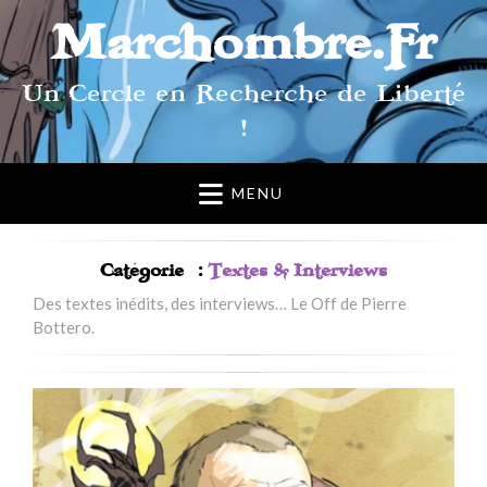
Marchombre.Fr
Un Cercle en Recherche de Liberté
!
MENU
Catégorie :
Textes & Interviews
Des textes inédits, des interviews… Le Off de Pierre
Bottero.