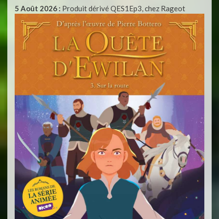
5 Août 2026 :
Produit dérivé QES1Ep3, chez Rageot