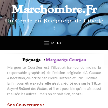
Marchombre.Fr
Un Cercle en Recherche de Liberté
!
MENU
Étiquette :
Marguerite Courtieu
Marguerite Courtieu est l’illustratrice (ou du moins la
responsable graphiste) de l’édition originale d’
A Comme
Association
, co-écrite par Pierre Bottero et Erik L’Homme.
Enfin, pour être exacte,
elle n’est crédité que sur le T8
,
Le
Regard Brûlant des Étoiles
, et il est possible qu’elle ait aussi
réalisée les autres
…
mais on en sait rien, en vrai.
Ses Couvertures :