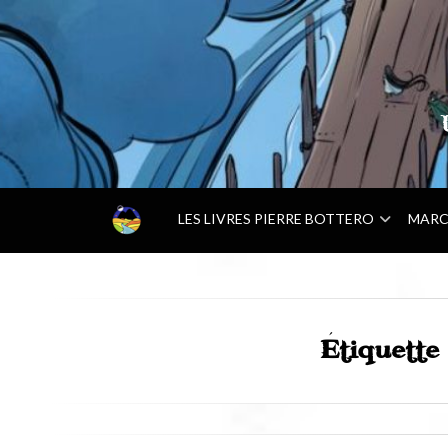
–
LES LIVRES PIERRE BOTTERO
MARC
A
C
C
U
E
I
Étiquette
L
–