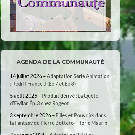
AGENDA DE LA COMMUNAUTÉ
14 juillet 2026
–
Adaptation Série Animation
: Rediff France 3 (Ép 7 et Ép 8)
5 août 2026
–
Produit dérivé : La Quête
d'Ewilan Ép. 3 chez Rageot
3 septembre 2026
–
Filles et Pouvoirs dans
la Fantasy de Pierre Bottero - Florie Maurin
7 octobre 2026
–
Adaptation BD : Les