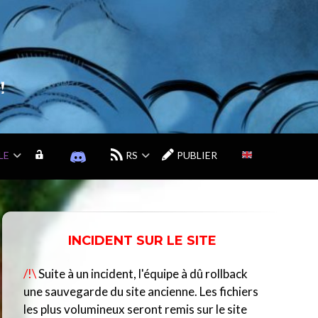
!
LE
M
D
RS
PUBLIER
O
I
N
S
C
C
O
O
M
R
INCIDENT SUR LE SITE
P
D
T
D
/!\
Suite à un incident, l'équipe à dû rollback
E
U
C
une sauvegarde du site ancienne. Les fichiers
E
les plus volumineux seront remis sur le site