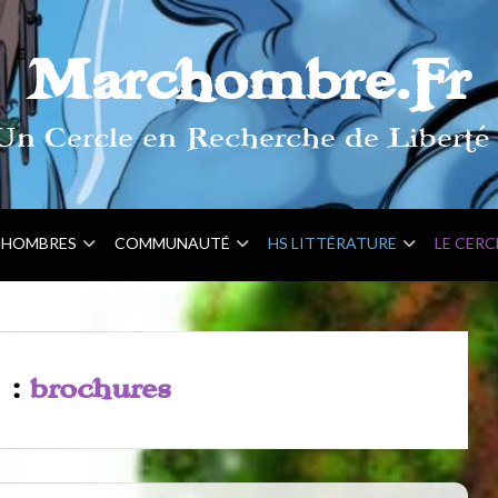
Marchombre.Fr
Un Cercle en Recherche de Liberté 
HOMBRES
COMMUNAUTÉ
HS LITTÉRATURE
LE CERC
 :
brochures