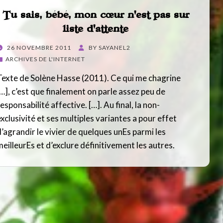
Tu sais, bébé, mon cœur n’est pas sur
liste d’attente
POSTED
26 NOVEMBRE 2011
BY
SAYANEL2
ON
ARCHIVES DE L'INTERNET
Texte de Solène Hasse (2011). Ce qui me chagrine
[…], c’est que finalement on parle assez peu de
esponsabilité affective. […]. Au final, la non-
exclusivité et ses multiples variantes a pour effet
d’agrandir le vivier de quelques unEs parmi les
meilleurEs et d’exclure définitivement les autres.