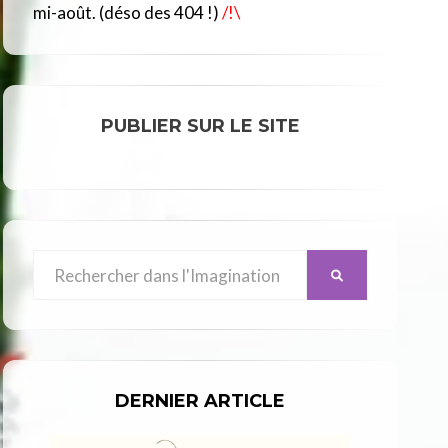
R
mi-août. (déso des 404 !)
/!\
C
L
E
PUBLIER SUR LE SITE
Search
SEARCH
for:
DERNIER ARTICLE