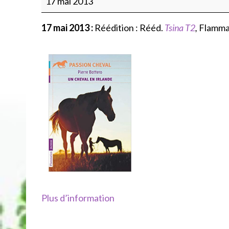
17 mai 2013
T2,
Flammarion
17 mai 2013 :
Réédition : Rééd.
Tsina T2
,
Flamma
Plus d’information