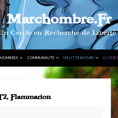
Marchombre.Fr
Un Cercle en Recherche de Liberté 
HOMBRES
COMMUNAUTÉ
HS LITTÉRATURE
LE CERC
T2, Flammarion