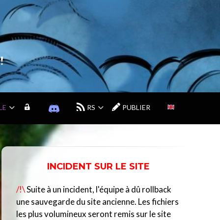
!
LE
M
D
RS
PUBLIER
O
I
N
S
C
C
O
O
M
R
INCIDENT SUR LE SITE
P
D
T
D
/!\
Suite à un incident, l'équipe à dû rollback
E
U
C
une sauvegarde du site ancienne. Les fichiers
E
les plus volumineux seront remis sur le site