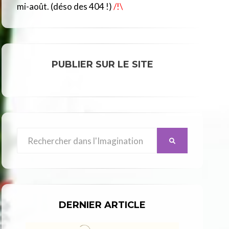
R
mi-août. (déso des 404 !)
/!\
C
L
E
PUBLIER SUR LE SITE
Search
SEARCH
for:
DERNIER ARTICLE