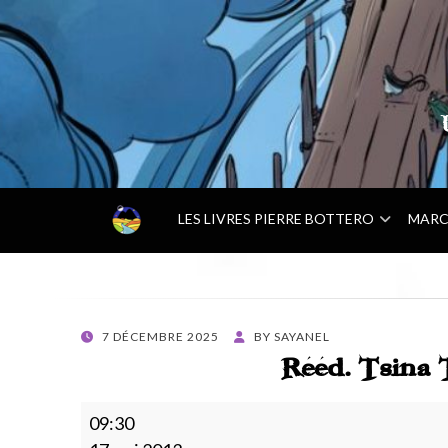
–
LES LIVRES PIERRE BOTTERO
MARC
A
C
C
U
E
POSTED
7 DÉCEMBRE 2025
BY
SAYANEL
I
ON
Rééd. Tsina 
L
–
Rééd.
09:30
Tsina