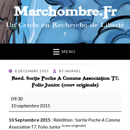
Marchombre.Fr
Un Cercle en Recherche de Liberté
!
MENU
POSTED
8 DÉCEMBRE 2025
BY
SAYANEL
ON
Rééd. Sortie Poche A Comme Association T7,
Folio Junior (couv originale)
Rééd.
09:30
Sortie
10 septembre 2015
Poche
A
10 Septembre 2015 :
Réédition : Sortie Poche
A Comme
Comme
(couv originale)
Association T7,
Folio Junior