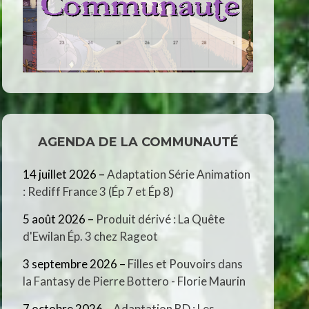
AGENDA DE LA COMMUNAUTÉ
14 juillet 2026
–
Adaptation Série Animation
: Rediff France 3 (Ép 7 et Ép 8)
5 août 2026
–
Produit dérivé : La Quête
d'Ewilan Ép. 3 chez Rageot
3 septembre 2026
–
Filles et Pouvoirs dans
la Fantasy de Pierre Bottero - Florie Maurin
7 octobre 2026
–
Adaptation BD : Les