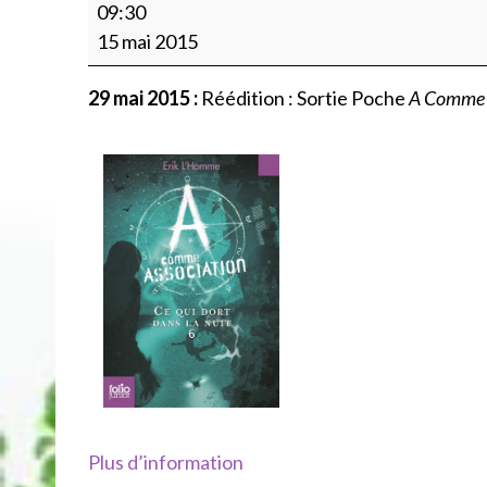
Rééd.
09:30
Sortie
15 mai 2015
Poche
A
29 mai 2015 :
Réédition : Sortie Poche
A Comme 
Comme
Association
T6,
Folio
Junior
(couv
originale)
Plus d’information