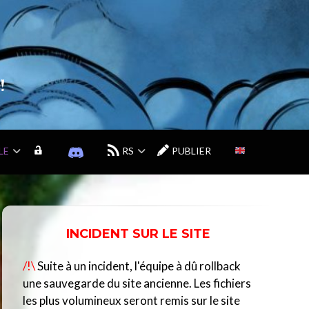
!
LE
M
D
RS
PUBLIER
O
I
N
S
C
C
O
O
M
R
INCIDENT SUR LE SITE
P
D
T
D
/!\
Suite à un incident, l'équipe à dû rollback
E
U
C
une sauvegarde du site ancienne. Les fichiers
E
les plus volumineux seront remis sur le site