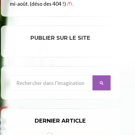
R
mi-août. (déso des 404 !)
/!\
C
L
E
PUBLIER SUR LE SITE
Search
SEARCH
for:
DERNIER ARTICLE