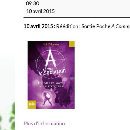
Réed.
09:30
Sortie
10 avril 2015
Poche
A
10 avril 2015 :
Réédition : Sortie Poche
A Comme
Comme
Association
T5,
Folio
Junior
(couv
originale)
Plus d’information