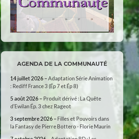
AGENDA DE LA COMMUNAUTÉ
14 juillet 2026
–
Adaptation Série Animation
: Rediff France 3 (Ép 7 et Ép 8)
5 août 2026
–
Produit dérivé : La Quête
d'Ewilan Ép. 3 chez Rageot
3 septembre 2026
–
Filles et Pouvoirs dans
la Fantasy de Pierre Bottero - Florie Maurin
7 octobre 2026
–
Adaptation BD : Les