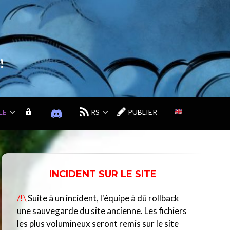
!
LE
M
D
RS
PUBLIER
O
I
N
S
C
C
O
O
M
R
INCIDENT SUR LE SITE
P
D
T
D
/!\
Suite à un incident, l'équipe à dû rollback
E
U
C
une sauvegarde du site ancienne. Les fichiers
E
les plus volumineux seront remis sur le site