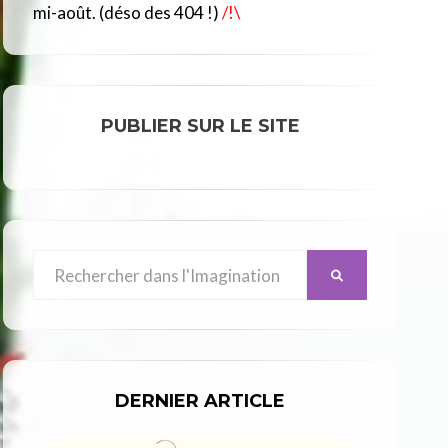
R
mi-août. (déso des 404 !)
/!\
C
L
E
PUBLIER SUR LE SITE
Search
SEARCH
for:
DERNIER ARTICLE