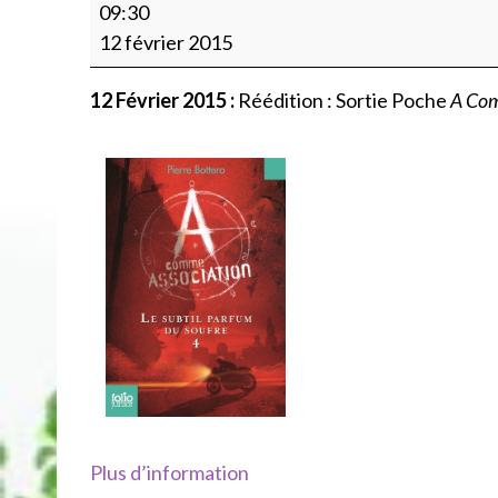
Rééd.
09:30
Sortie
12 février 2015
Poche
A
12 Février 2015 :
Réédition : Sortie Poche
A Com
Comme
Association
T4,
Folio
Junior
(couv
originale)
Plus d’information