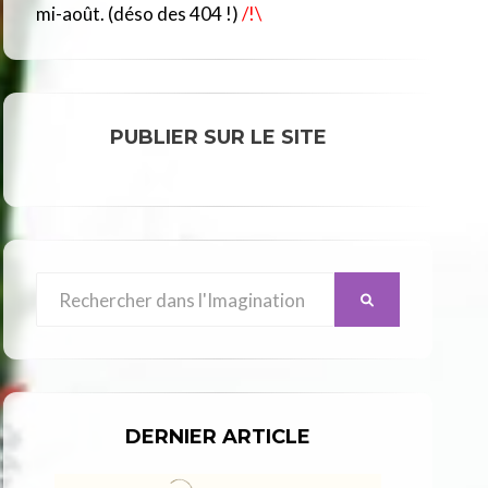
R
mi-août. (déso des 404 !)
/!\
C
L
E
PUBLIER SUR LE SITE
Search
SEARCH
for:
DERNIER ARTICLE