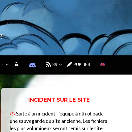
!
LE
M
D
RS
PUBLIER
O
I
N
S
C
C
O
O
M
R
INCIDENT SUR LE SITE
P
D
T
D
/!\
Suite à un incident, l'équipe à dû rollback
E
U
C
une sauvegarde du site ancienne. Les fichiers
E
les plus volumineux seront remis sur le site