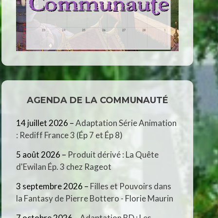
AGENDA DE LA COMMUNAUTÉ
14 juillet 2026
–
Adaptation Série Animation
: Rediff France 3 (Ép 7 et Ép 8)
5 août 2026
–
Produit dérivé : La Quête
d'Ewilan Ép. 3 chez Rageot
3 septembre 2026
–
Filles et Pouvoirs dans
la Fantasy de Pierre Bottero - Florie Maurin
7 octobre 2026
–
Adaptation BD : Les