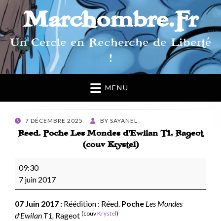
Marchombre.Fr
Un Cercle en Recherche de Liberté
!
MENU
POSTED
7 DÉCEMBRE 2025
BY
SAYANEL
ON
Réed. Poche Les Mondes d’Ewilan T1, Rageot
(couv Krystel)
Réed.
09:30
Poche
7 juin 2017
Les
Mondes
07 Juin 2017 :
Réédition : Réed.
Poche
Les Mondes
d’Ewilan
(couv
Krystel
)
d’Ewilan T1,
Rageot