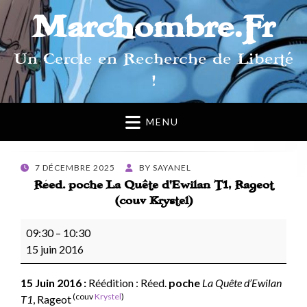
Marchombre.Fr
Un Cercle en Recherche de Liberté
!
MENU
POSTED
7 DÉCEMBRE 2025
BY
SAYANEL
ON
Réed. poche La Quête d’Ewilan T1, Rageot
(couv Krystel)
Réed.
09:30
–
10:30
poche
15 juin 2016
La
Quête
15 Juin
2016 :
Réédition : Réed.
poche
La Quête d’Ewilan
d’Ewilan
(couv
Krystel
)
T1
, Rageot