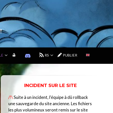
!
LE
M
D
RS
PUBLIER
O
I
N
S
C
C
O
O
M
R
INCIDENT SUR LE SITE
P
D
T
D
/!\
Suite à un incident, l'équipe à dû rollback
E
U
C
une sauvegarde du site ancienne. Les fichiers
E
les plus volumineux seront remis sur le site