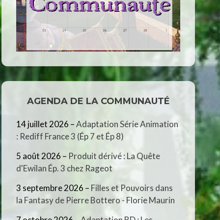
AGENDA DE LA COMMUNAUTÉ
14 juillet 2026
–
Adaptation Série Animation
: Rediff France 3 (Ép 7 et Ép 8)
5 août 2026
–
Produit dérivé : La Quête
d'Ewilan Ép. 3 chez Rageot
3 septembre 2026
–
Filles et Pouvoirs dans
la Fantasy de Pierre Bottero - Florie Maurin
7 octobre 2026
–
Adaptation BD : Les