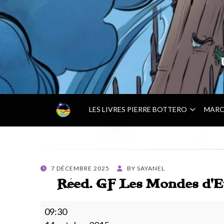
–
LES LIVRES PIERRE BOTTERO
MARC
A
C
C
U
E
POSTED
7 DÉCEMBRE 2025
BY
SAYANEL
I
ON
Réed. GF Les Mondes d’Ew
L
–
Réed.
09:30
GF