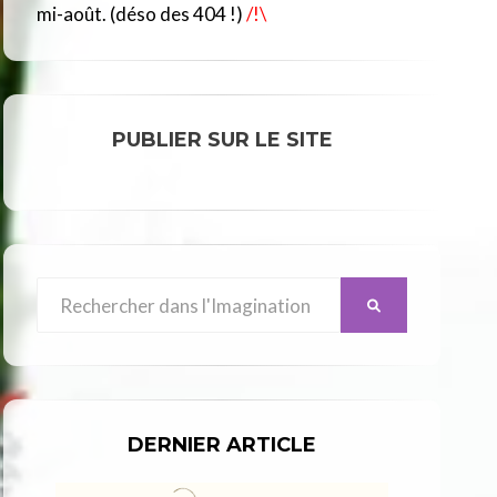
R
mi-août. (déso des 404 !)
/!\
C
L
E
PUBLIER SUR LE SITE
Search
SEARCH
for:
DERNIER ARTICLE