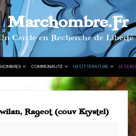
Marchombre.Fr
Un Cercle en Recherche de Liberté 
HOMBRES
COMMUNAUTÉ
HS LITTÉRATURE
LE CERC
ilan, Rageot (couv Krystel)