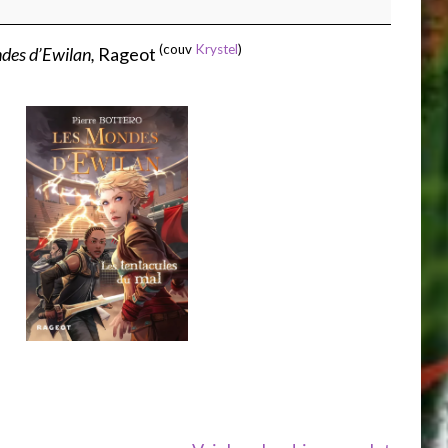
(couv
Krystel
)
des d’Ewilan,
Rageot