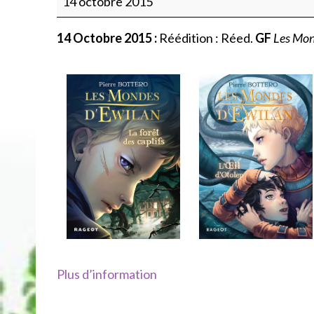
14 octobre 2015
Les
Mondes
14 Octobre 2015 :
Réédition : Réed.
GF
Les Mon
d’Ewilan,
Rageot
(couv
Krystel)
Plus d’information