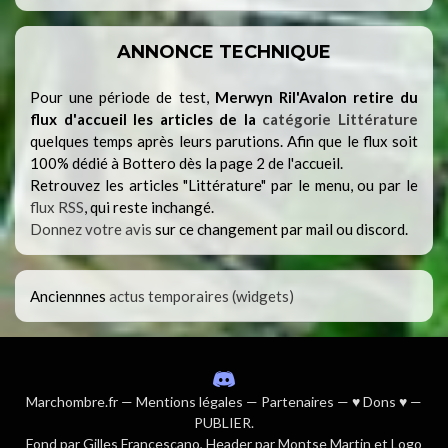
ANNONCE TECHNIQUE
Pour une période de test,
Merwyn Ril'Avalon retire du
flux d'accueil les articles de la
catégorie Littérature
quelques temps après leurs parutions. Afin que le flux soit
100% dédié à Bottero dès la page 2 de l'accueil.
Retrouvez les articles "Littérature" par le menu, ou par le
flux RSS
, qui reste inchangé.
Donnez votre avis
sur ce changement par mail ou discord.
Anciennnes
actus temporaires (widgets)
Marchombre.fr
—
Mentions légales
—
Partenaires
—
♥ Dons ♥
—
PUBLIER
.
Fond par
Gilles Francescano
, Header par Montse Martin et Logo