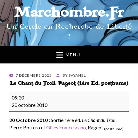
Marchombre.Fr
Un Cercle en Recherche de Liberté
!
MENU
POSTED
7 DÉCEMBRE 2025
BY
SAYANEL
ON
Le Chant du Troll, Rageot (1ère Éd. posthume)
Le
09:30
Chant
20 octobre 2010
du
Troll,
20 Octobre 2010 :
Sortie 1ère éd.
Le Chant du Troll
,
Rageot
Pierre Bottero et
Gilles Francescano
, Rageot
(posthume)
(1ère