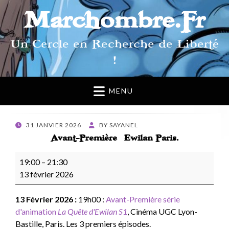
Marchombre.Fr
Un Cercle en Recherche de Liberté
!
MENU
POSTED
31 JANVIER 2026
BY
SAYANEL
ON
Avant-Première Ewilan Paris.
Avant-
19:00
–
21:30
Première Ewilan
13 février 2026
Paris.
13 Février 2026 :
19h00 :
Avant-Première série
d'animation
La Quête d'Ewilan S1
, Cinéma UGC Lyon-
Bastille, Paris. Les 3 premiers épisodes.