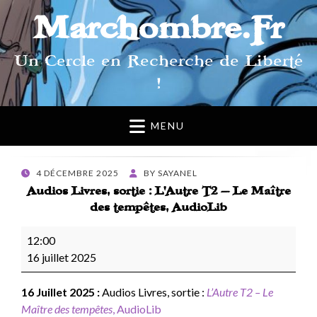
Marchombre.Fr
Un Cercle en Recherche de Liberté
!
MENU
POSTED
4 DÉCEMBRE 2025
BY
SAYANEL
ON
Audios Livres, sortie : L’Autre T2 – Le Maître
des tempêtes, AudioLib
Audios
12:00
Livres,
16 juillet 2025
sortie
:
16 Juillet 2025 :
Audios Livres, sortie :
L’Autre T2 – Le
L’Autre
Maître des tempêtes
, AudioLib