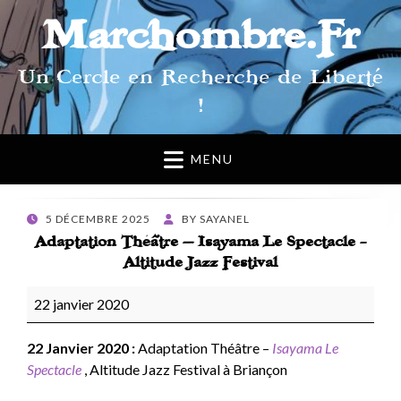
Marchombre.Fr
Un Cercle en Recherche de Liberté
!
MENU
POSTED
5 DÉCEMBRE 2025
BY
SAYANEL
ON
Adaptation Théâtre – Isayama Le Spectacle -
Altitude Jazz Festival
Adaptation
22 janvier 2020
Théâtre
–
22 Janvier 2020 :
Adaptation Théâtre –
Isayama Le
Isayama
Spectacle
, Altitude Jazz Festival à Briançon
Le