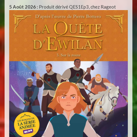
5 Août 2026 :
Produit dérivé QES1Ep3, chez Rageot