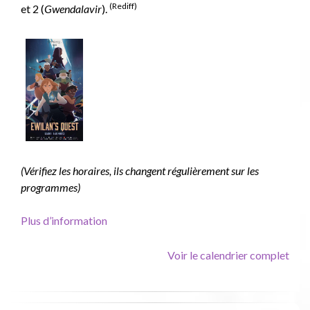
France
(Rediff)
et 2 (
Gwendalavir
).
4
(Ép
1
et
Ép
2)
(Vérifiez les horaires, ils changent régulièrement sur les
programmes)
Plus d’information
Voir le calendrier complet