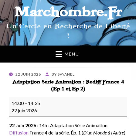
Marchombre.Fr
Un Cercle en Recherche de Liberté
!
MENU
POSTED
22 JUIN 2026
BY
SAYANEL
ON
Adaptation Série Animation : Rediff France 4
(Ép 1 et Ép 2)
Adaptation
14:00
–
14:35
Série
22 juin 2026
Animation
:
22 Juin 2026 :
14h : Adaptation Série Animation :
Rediff
Diffusion
France 4 de la série. Ép. 1 (
D'un Monde à l'Autre
)