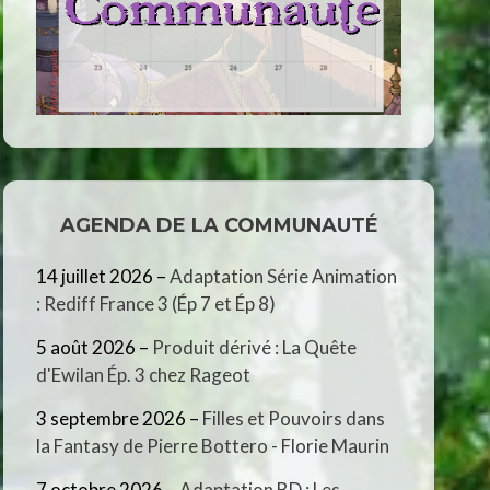
AGENDA DE LA COMMUNAUTÉ
14 juillet 2026
–
Adaptation Série Animation
: Rediff France 3 (Ép 7 et Ép 8)
5 août 2026
–
Produit dérivé : La Quête
d'Ewilan Ép. 3 chez Rageot
3 septembre 2026
–
Filles et Pouvoirs dans
la Fantasy de Pierre Bottero - Florie Maurin
7 octobre 2026
–
Adaptation BD : Les