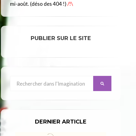
R
mi-août. (déso des 404 !)
/!\
C
L
E
PUBLIER SUR LE SITE
Search
SEARCH
for:
DERNIER ARTICLE