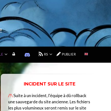
!
LE
M
D
RS
PUBLIER
O
I
N
S
C
C
O
O
M
R
INCIDENT SUR LE SITE
P
D
T
D
/!\
Suite à un incident, l'équipe à dû rollback
E
U
C
une sauvegarde du site ancienne. Les fichiers
E
les plus volumineux seront remis sur le site