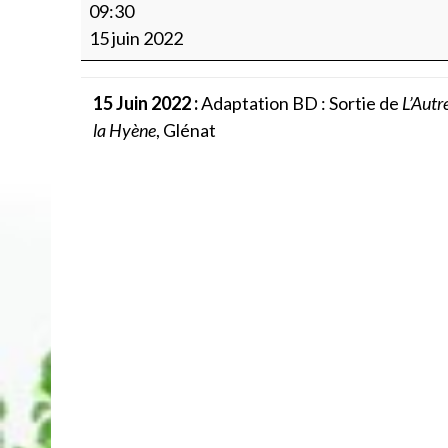
Adaptation
09:30
BD
15 juin 2022
:
L’Autre
15 Juin 2022
:
Adaptation BD : Sortie de
L’Autr
T1
la Hyène
, Glénat
:
Le
Souffle
de
la
Hyène,
Glénat