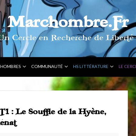
Marchombre.Fr
Un Cercle en Recherche de Liberté 
HOMBRES
COMMUNAUTÉ
HS LITTÉRATURE
LE CERC
1 : Le Souffle de la Hyène,
énat