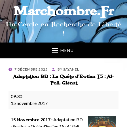
Marchombre.Fr
Un Cercle en Recherche de Liberté
!
MENU
POSTED
7 DÉCEMBRE 2025
BY
SAYANEL
ON
Adaptation BD : La Quête d’Ewilan T5 : Al-
Poll, Glénat
Adaptation
09:30
BD
15 novembre 2017
:
La
15 Novembre 2017 :
Adaptation BD
Quête
: Sortie
La Quête d’Ewilan T5 : Al-Poll
,