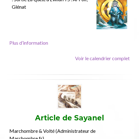
d’Ewilan
Glénat
T5
:
Al-
Poll,
Glénat
Plus d’information
Voir le calendrier complet
Article de
Sayanel
Marchombre & Volté (Administrateur de
Marchombre.fr)