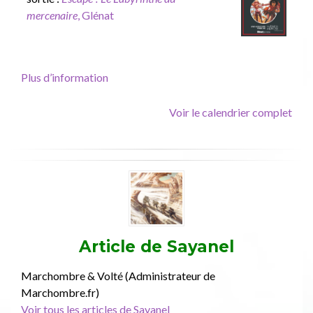
Le
mercenaire
, Glénat
Labyrinthe
du
mercenaire,
Glénat
Plus d’information
Voir le calendrier complet
Article de
Sayanel
Marchombre & Volté (Administrateur de
Marchombre.fr)
Voir tous les articles de Sayanel