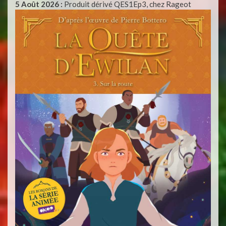
5 Août 2026 :
Produit dérivé QES1Ep3, chez Rageot