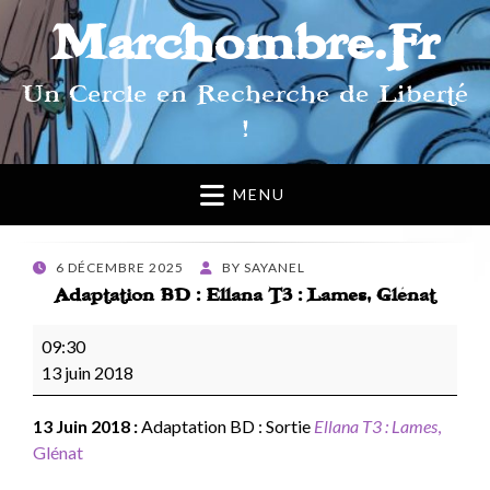
Marchombre.Fr
Un Cercle en Recherche de Liberté
!
MENU
POSTED
6 DÉCEMBRE 2025
BY
SAYANEL
ON
Adaptation BD : Ellana T3 : Lames, Glénat
Adaptation
09:30
BD
13 juin 2018
:
Ellana
13 Juin 2018 :
Adaptation BD : Sortie
Ellana T3 : Lames
,
T3
Glénat
: