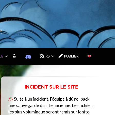
!
LE
M
D
RS
PUBLIER
O
I
N
S
C
C
O
O
M
R
INCIDENT SUR LE SITE
P
D
T
D
/!\
Suite à un incident, l'équipe à dû rollback
E
U
C
une sauvegarde du site ancienne. Les fichiers
E
les plus volumineux seront remis sur le site