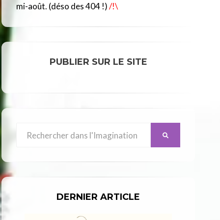
R
mi-août. (déso des 404 !)
/!\
C
L
E
PUBLIER SUR LE SITE
Search
SEARCH
for:
DERNIER ARTICLE