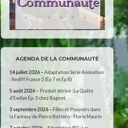
AGENDA DE LA COMMUNAUTÉ
14 juillet 2026
–
Adaptation Série Animation
: Rediff France 3 (Ép 7 et Ép 8)
5 août 2026
–
Produit dérivé : La Quête
d'Ewilan Ép. 3 chez Rageot
3 septembre 2026
–
Filles et Pouvoirs dans
la Fantasy de Pierre Bottero - Florie Maurin
7 octobre 2026
–
Adaptation BD : Les