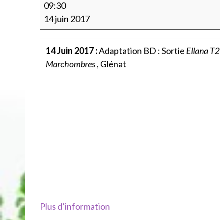
Adaptation
09:30
BD
14 juin 2017
:
Ellana
14 Juin 2017
:
Adaptation BD : Sortie
Ellana T2 
T2
Marchombres
, Glénat
:
La
Voie
des
Marchombres
,
Glénat
Plus d’information