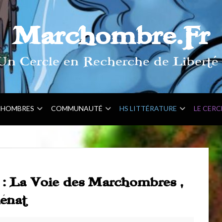
Marchombre.Fr
Un Cercle en Recherche de Liberté 
HOMBRES
COMMUNAUTÉ
HS LITTÉRATURE
LE CERC
 : La Voie des Marchombres ,
énat