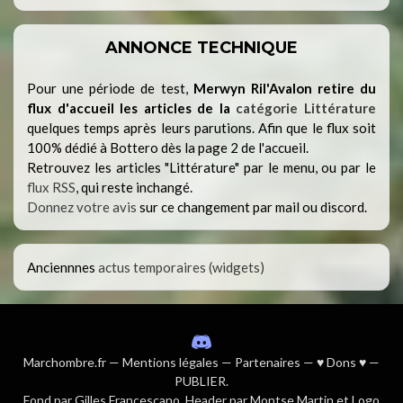
ANNONCE TECHNIQUE
Pour une période de test,
Merwyn Ril'Avalon retire du
flux d'accueil les articles de la
catégorie Littérature
quelques temps après leurs parutions. Afin que le flux soit
100% dédié à Bottero dès la page 2 de l'accueil.
Retrouvez les articles "Littérature" par le menu, ou par le
flux RSS
, qui reste inchangé.
Donnez votre avis
sur ce changement par mail ou discord.
Anciennnes
actus temporaires (widgets)
Marchombre.fr
—
Mentions légales
—
Partenaires
—
♥ Dons ♥
—
PUBLIER
.
Fond par
Gilles Francescano
, Header par Montse Martin et Logo