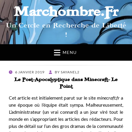
Marchombre.Fr
Un Cercle en Recherche de Liberté
!
MENU
POSTED
6 JANVIER 2019
BY
SAYANEL2
ON
Le Post-Apocalyptique dans Minecraft- Le
Point
Cet article est initialement parut sur le site
minecraft.fr
a
une époque où l’équipe était sympa. Malheureusement,
L’administrateur (un vrai connard) a un jour viré tout le
monde en s’appropriant les articles des rédacteurs. Pour
plus de détail sur l’un des gros dramas de la communauté