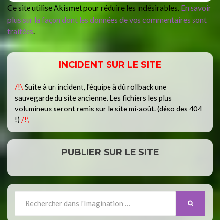
Ce site utilise Akismet pour réduire les indésirables.
En savoir
plus sur la façon dont les données de vos commentaires sont
traitées
.
INCIDENT SUR LE SITE
/!\
Suite à un incident, l'équipe à dû rollback une
sauvegarde du site ancienne. Les fichiers les plus
volumineux seront remis sur le site mi-août. (déso des 404
!)
/!\
PUBLIER SUR LE SITE
Search
SEARCH
for: