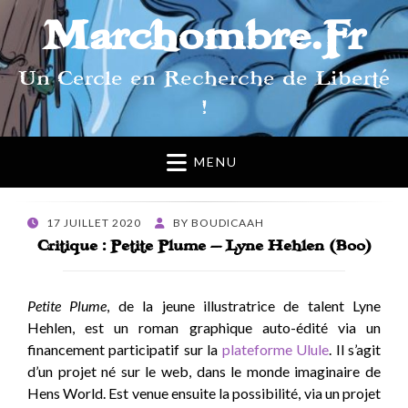
Marchombre.Fr
Un Cercle en Recherche de Liberté
!
MENU
POSTED
17 JUILLET 2020
BY
BOUDICAAH
ON
Critique : Petite Plume – Lyne Hehlen (Boo)
Petite Plume
, de la jeune illustratrice de talent Lyne
Hehlen, est un roman graphique auto-édité via un
financement participatif sur la
plateforme Ulule
. Il s’agit
d’un projet né sur le web, dans le monde imaginaire de
Hens World. Est venue ensuite la possibilité, via un projet