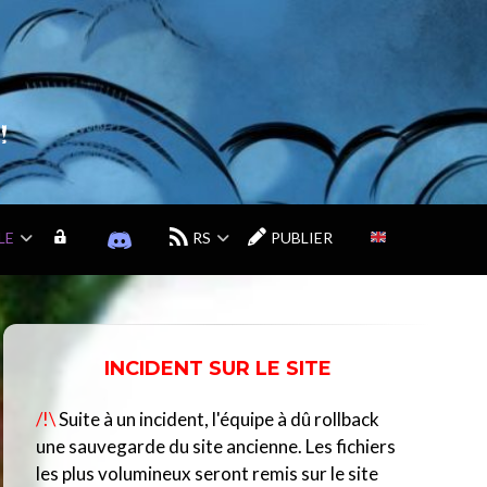
!
LE
M
D
RS
PUBLIER
O
I
N
S
C
C
O
O
M
R
INCIDENT SUR LE SITE
P
D
T
D
/!\
Suite à un incident, l'équipe à dû rollback
E
U
C
une sauvegarde du site ancienne. Les fichiers
E
les plus volumineux seront remis sur le site