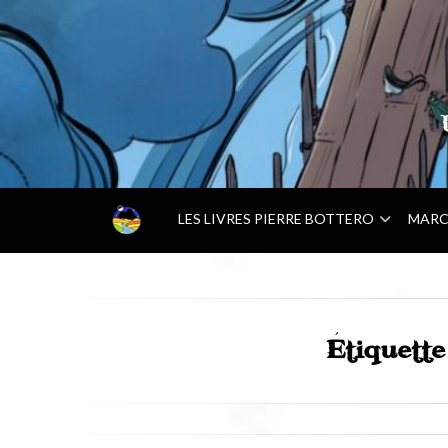
–
LES LIVRES PIERRE BOTTERO
MARC
A
C
C
U
E
I
Étiquett
L
–