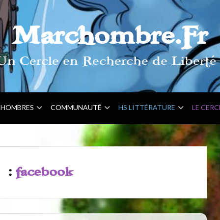
Marchombre.Fr
Un Cercle en Recherche de Liberté 
HOMBRES
COMMUNAUTÉ
HS LITTÉRATURE
LE CERC
e :
facebook