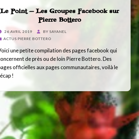
Le Point – Les Groupes Facebook sur
Pierre Bottero
POSTED
26 AVRIL 2019
BY
SAYANEL
ON
ACTUS PIERRE BOTTERO
Voici une petite compilation des pages facebook qui
concernent de près ou de loin Pierre Bottero. Des
pages officielles aux pages communautaires, voilà le
récap !