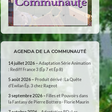
AGENDA DE LA COMMUNAUTÉ
14 juillet 2026
–
Adaptation Série Animation
: Rediff France 3 (Ép 7 et Ép 8)
5 août 2026
–
Produit dérivé : La Quête
d'Ewilan Ép. 3 chez Rageot
3 septembre 2026
–
Filles et Pouvoirs dans
la Fantasy de Pierre Bottero - Florie Maurin
7 octobre 2026
–
Adaptation BD : Les