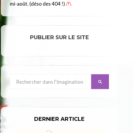
R
mi-août. (déso des 404 !)
/!\
C
L
E
PUBLIER SUR LE SITE
Search
SEARCH
for:
DERNIER ARTICLE