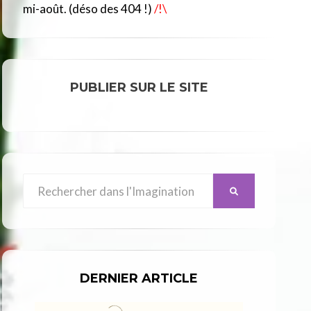
R
mi-août. (déso des 404 !)
/!\
C
L
E
PUBLIER SUR LE SITE
Search
SEARCH
for:
DERNIER ARTICLE