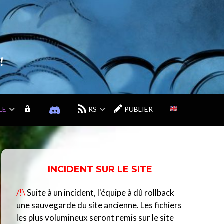
!
LE
M
D
RS
PUBLIER
O
I
N
S
C
C
O
O
M
R
INCIDENT SUR LE SITE
P
D
T
D
/!\
Suite à un incident, l'équipe à dû rollback
E
U
C
une sauvegarde du site ancienne. Les fichiers
E
les plus volumineux seront remis sur le site