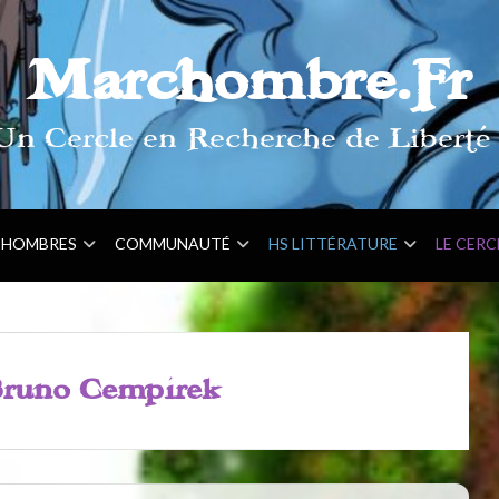
Marchombre.Fr
Un Cercle en Recherche de Liberté 
HOMBRES
COMMUNAUTÉ
HS LITTÉRATURE
LE CERC
runo Cempírek