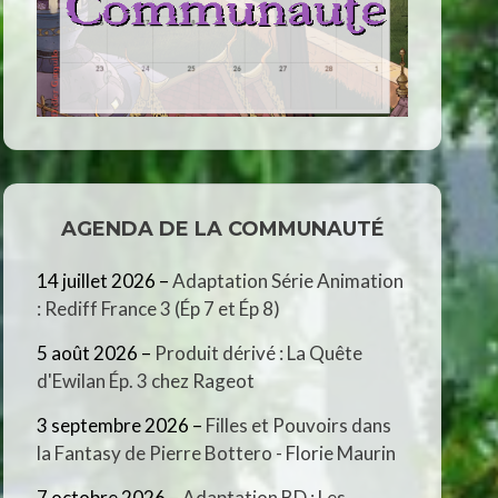
AGENDA DE LA COMMUNAUTÉ
14 juillet 2026
–
Adaptation Série Animation
: Rediff France 3 (Ép 7 et Ép 8)
5 août 2026
–
Produit dérivé : La Quête
d'Ewilan Ép. 3 chez Rageot
3 septembre 2026
–
Filles et Pouvoirs dans
la Fantasy de Pierre Bottero - Florie Maurin
7 octobre 2026
–
Adaptation BD : Les