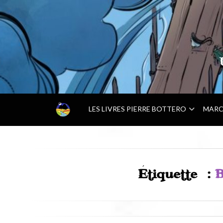
–
LES LIVRES PIERRE BOTTERO
MARC
A
C
C
U
E
I
Étiquette :
B
L
–