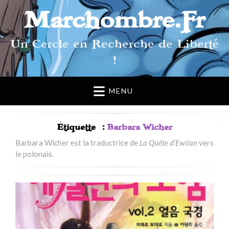
Marchombre.Fr
Un Cercle en Recherche de Liberté
!
MENU
Étiquette :
Barbara Wicher
Barbara Wicher est la traductrice de
La Quête d’Ewilan
vers
le polonais.