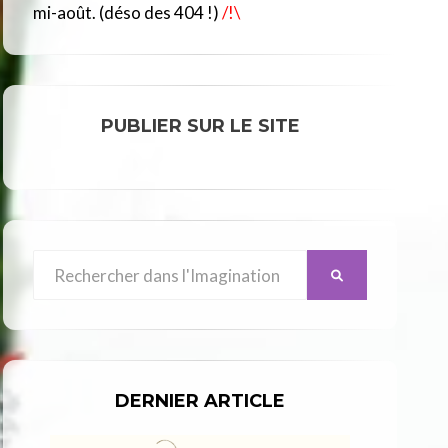
R
mi-août. (déso des 404 !)
/!\
C
L
E
PUBLIER SUR LE SITE
Search
SEARCH
for:
DERNIER ARTICLE