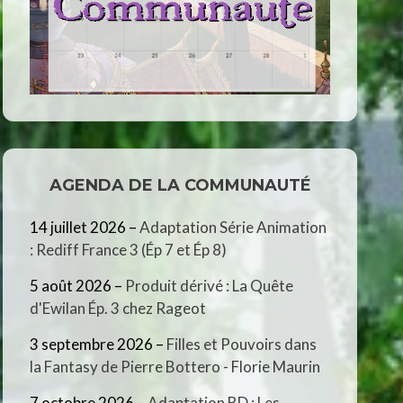
AGENDA DE LA COMMUNAUTÉ
14 juillet 2026
–
Adaptation Série Animation
: Rediff France 3 (Ép 7 et Ép 8)
5 août 2026
–
Produit dérivé : La Quête
d'Ewilan Ép. 3 chez Rageot
3 septembre 2026
–
Filles et Pouvoirs dans
la Fantasy de Pierre Bottero - Florie Maurin
7 octobre 2026
–
Adaptation BD : Les