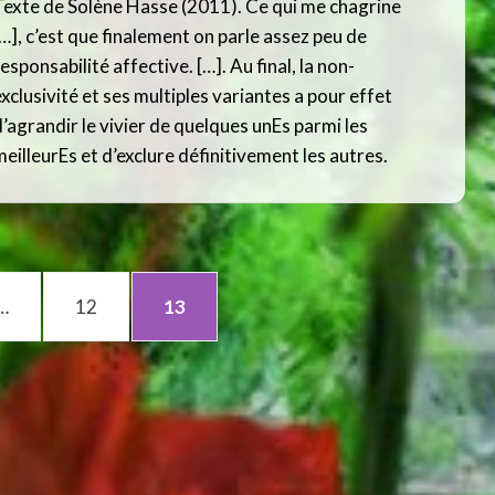
Texte de Solène Hasse (2011). Ce qui me chagrine
[…], c’est que finalement on parle assez peu de
esponsabilité affective. […]. Au final, la non-
exclusivité et ses multiples variantes a pour effet
d’agrandir le vivier de quelques unEs parmi les
meilleurEs et d’exclure définitivement les autres.
PAGE
PAGE
…
12
13