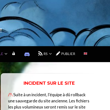
!
LE
M
D
RS
PUBLIER
O
I
N
S
C
C
O
O
M
R
INCIDENT SUR LE SITE
P
D
T
D
/!\
Suite à un incident, l'équipe à dû rollback
E
U
C
une sauvegarde du site ancienne. Les fichiers
E
les plus volumineux seront remis sur le site