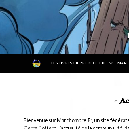
–
LES LIVRES PIERRE BOTTERO
MARC
A
C
C
U
E
I
- Ac
L
–
Bienvenue sur Marchombre.Fr, un site fédérate
Pierre Bottero, l’actualité de la communauté, de