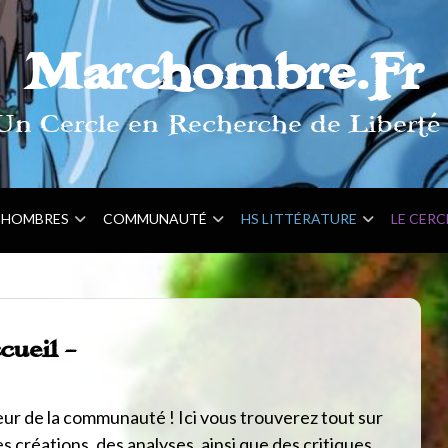
Marchombre.Fr
Un Cercle en Recherche de Liberté 
HOMBRES
COMMUNAUTÉ
HS LITTÉRATURE
LE CERC
cueil -
ur de la communauté ! Ici vous trouverez tout sur
s créations, des analyses, ainsi que des critiques