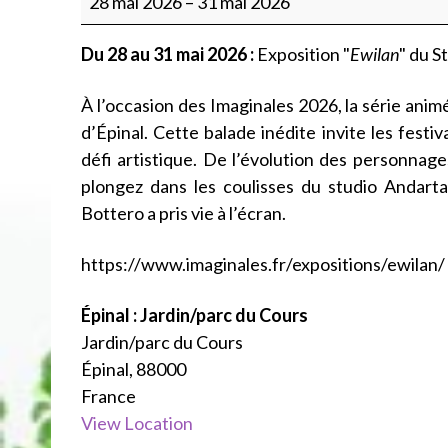
28 mai 2026
–
31 mai 2026
Imaginales
:
Du 28 au 31 mai 2026 :
Exposition "
Ewilan
" du S
Exposition
Série
À l’occasion des Imaginales 2026, la série ani
Animation
d’Épinal. Cette balade inédite invite les festi
défi artistique. De l’évolution des personnage
plongez dans les coulisses du studio
Andarta
Bottero
a pris vie à l’écran.
https://www.imaginales.fr/expositions/ewilan/
Épinal : Jardin/parc du Cours
Jardin/parc du Cours
Épinal
,
88000
France
View Location