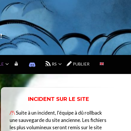
!
LE
M
D
RS
PUBLIER
O
I
N
S
C
C
O
O
M
R
INCIDENT SUR LE SITE
P
D
T
D
/!\
Suite à un incident, l'équipe à dû rollback
E
U
C
une sauvegarde du site ancienne. Les fichiers
E
les plus volumineux seront remis sur le site