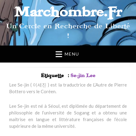
Marchombre.Fr
Un Cercle en Recherche de Liberté
!
MENU
Étiquette :
Se-jin Lee
Lee Se-jin ( 이세진 ) est la traductrice de L’Autre de Pierre
Bottero vers le Coréen.
Lee Se-jin est né à Séoul, est diplômée du département de
philosophie de l’université de Sogang et a obtenu une
maîtrise en langue et littérature françaises de l’école
supérieure de la même université.