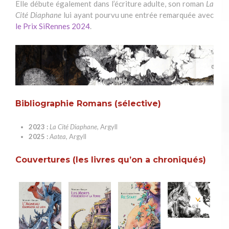
Elle débute également dans l’écriture adulte, son roman
La
Cité Diaphane
lui ayant pourvu une entrée remarquée avec
le Prix SiRennes 2024
.
Bibliographie Romans (sélective)
2023 :
La Cité Diaphane
, Argyll
2025 :
Aatea
, Argyll
Couvertures (les livres qu’on a chroniqués)