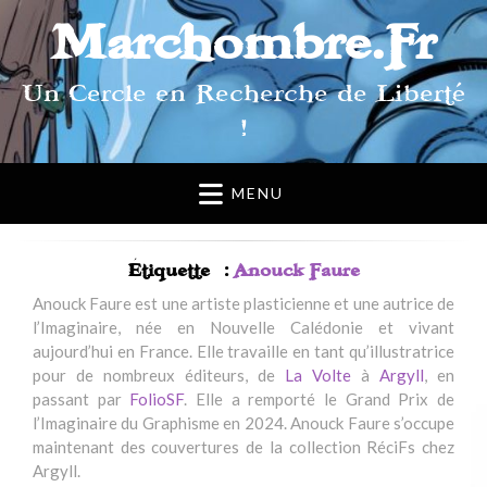
Marchombre.Fr
Un Cercle en Recherche de Liberté
!
MENU
Étiquette :
Anouck Faure
Anouck Faure est une artiste plasticienne et une autrice de
l’Imaginaire, née en Nouvelle Calédonie et vivant
aujourd’hui en France. Elle travaille en tant qu’illustratrice
pour de nombreux éditeurs, de
La Volte
à
Argyll
, en
passant par
FolioSF
. Elle a remporté le Grand Prix de
l’Imaginaire du Graphisme en 2024. Anouck Faure s’occupe
maintenant des couvertures de la collection RéciFs chez
Argyll.