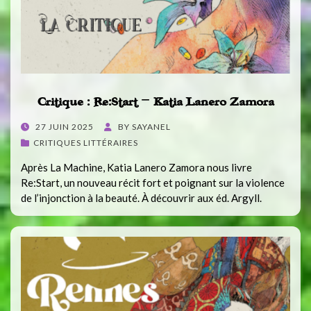
Critique : Re:Start − Katia Lanero Zamora
POSTED
27 JUIN 2025
BY
SAYANEL
ON
CRITIQUES LITTÉRAIRES
Après La Machine, Katia Lanero Zamora nous livre
Re:Start, un nouveau récit fort et poignant sur la violence
de l’injonction à la beauté. À découvrir aux éd. Argyll.